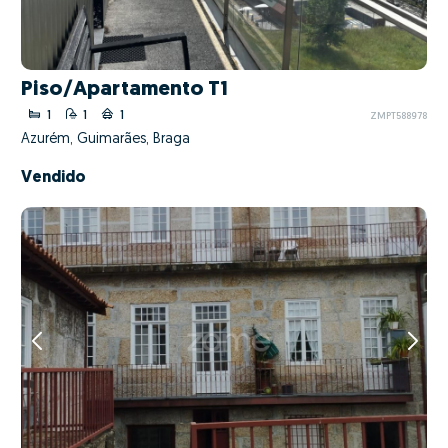
Piso/Apartamento T1
1
1
1
ZMPT588978
Azurém, Guimarães, Braga
Vendido