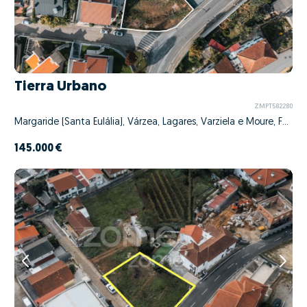
Tierra Urbano
ZMPT582280
Margaride (Santa Eulália), Várzea, Lagares, Varziela e Moure, Felgueiras, Porto
145.000 €