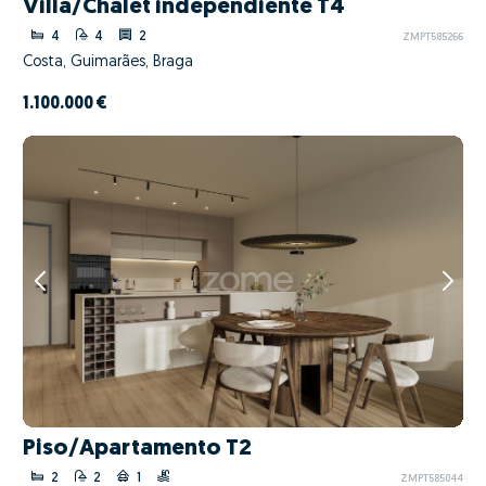
Villa/Chalet independiente T4
4
4
2
ZMPT585266
Costa, Guimarães, Braga
1.100.000 €
Piso/Apartamento T2
2
2
1
ZMPT585044