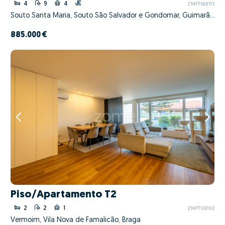
4
9
4
ZMPT568713
Souto Santa Maria, Souto São Salvador e Gondomar, Guimarães, Braga
885.000 €
Piso/Apartamento T2
2
2
1
ZMPT591192
Vermoim, Vila Nova de Famalicão, Braga