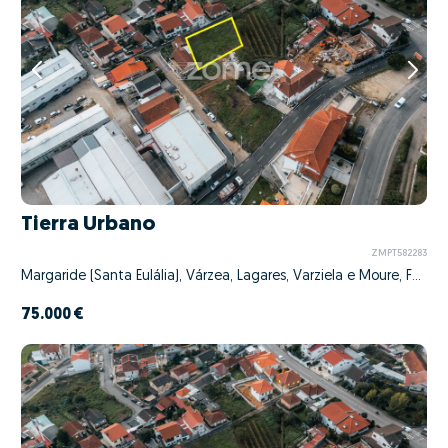
Tierra Urbano
ZMPT582283
Margaride (Santa Eulália), Várzea, Lagares, Varziela e Moure, Felgueiras, Porto
75.000 €