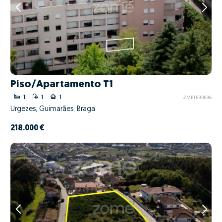
Piso/Apartamento T1
1
1
1
ZMPT590596
Urgezes, Guimarães, Braga
218.000 €