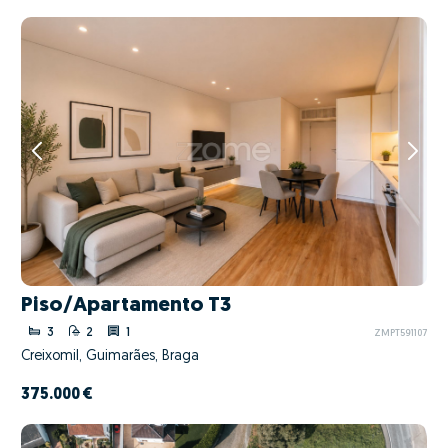
Piso/Apartamento T3
3
2
1
ZMPT591107
Creixomil, Guimarães, Braga
375.000 €