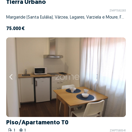
Tierra Urbano
ZMPT582283
Margaride (Santa Eulália), Várzea, Lagares, Varziela e Moure, Felgueiras, Porto
75.000 €
Piso/Apartamento T0
1
1
ZMPT580541