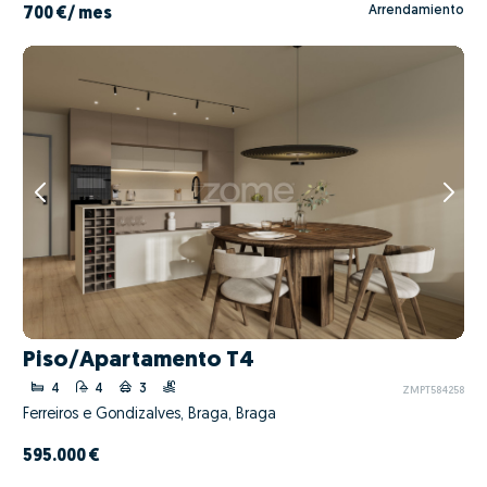
Arrendamiento
700 €
/ mes
Piso/Apartamento T4
4
4
3
ZMPT584258
Ferreiros e Gondizalves, Braga, Braga
595.000 €