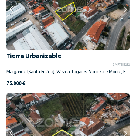
Tierra Urbanizable
ZMPT582282
Margaride (Santa Eulália), Várzea, Lagares, Varziela e Moure, Felgueiras, Porto
75.000 €