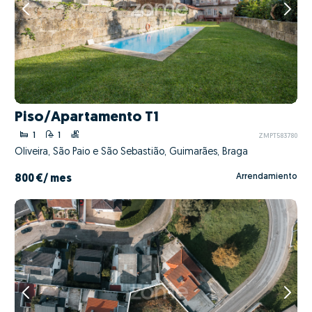
Piso/Apartamento T1
1
1
ZMPT583780
Oliveira, São Paio e São Sebastião, Guimarães, Braga
Arrendamiento
800 €
/ mes