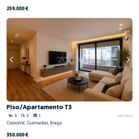
259.000 €
Piso/Apartamento T3
3
2
1
ZMPT591110
Creixomil, Guimarães, Braga
350.000 €