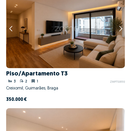
Piso/Apartamento T3
3
2
1
ZMPT591110
Creixomil, Guimarães, Braga
350.000 €