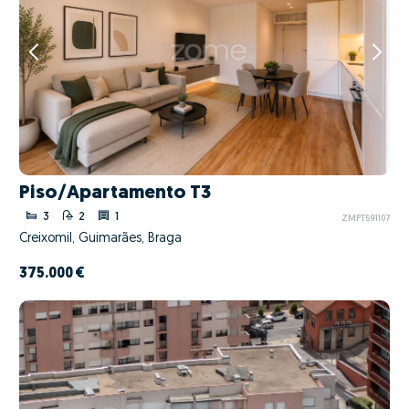
Piso/Apartamento T3
3
2
1
ZMPT591107
Creixomil, Guimarães, Braga
375.000 €