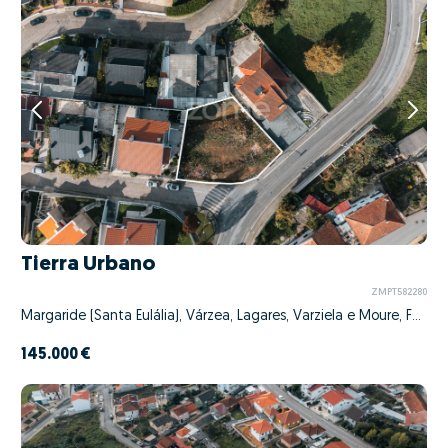
Tierra Urbano
ZMPT582280
Margaride (Santa Eulália), Várzea, Lagares, Varziela e Moure, Felgueiras, Porto
145.000 €