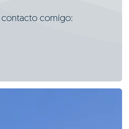
m contacto comigo:
0