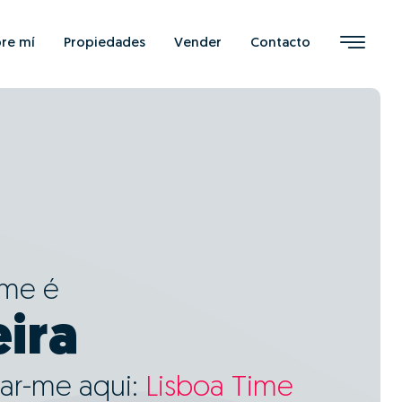
re mí
Propiedades
Vender
Contacto
ome é
eira
ar-me aqui:
Lisboa Time