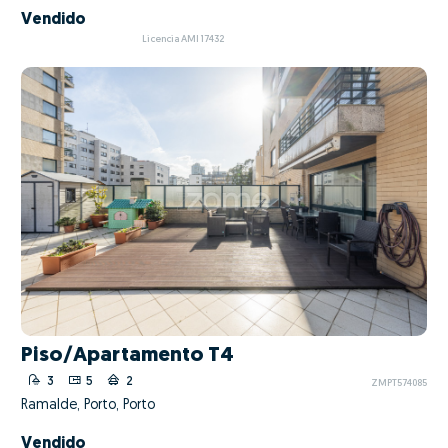
Vendido
Licencia AMI 17432
Piso/Apartamento T4
3
5
2
ZMPT574085
Ramalde, Porto, Porto
Vendido