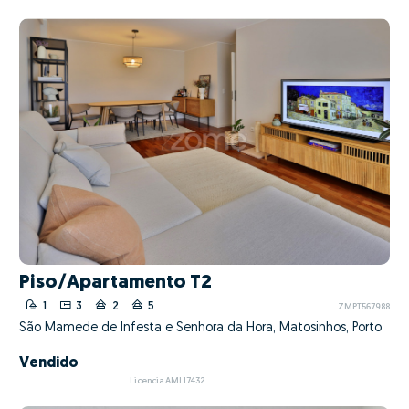
Piso/Apartamento T2
1
3
2
5
ZMPT567988
São Mamede de Infesta e Senhora da Hora, Matosinhos, Porto
Vendido
Licencia AMI 17432