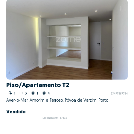
Piso/Apartamento T2
1
3
1
4
ZMPT567754
Aver-o-Mar, Amorim e Terroso, Póvoa de Varzim, Porto
Vendido
Licencia AMI 17432