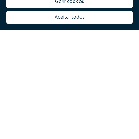
Gerir cookies
Quanto vale a minha casa
Inovação Zome
Porquê escolher a Zome
Hubs Zome
Aceitar todos
Missão, visão e valores
Equipa
Prémios
Contactos
Revista NOTES
FAQs
Zome 2025
Política de Privacidade
Termos e condições
Resolução Alternativa de Litígios
Livro de reclamações
Espanhol (ES)