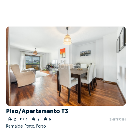
Piso/Apartamento T3
2
4
2
6
ZMPT577550
Ramalde, Porto, Porto