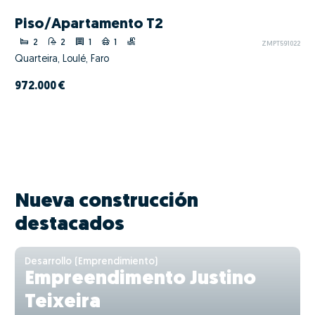
Piso/Apartamento T2
2
2
1
1
ZMPT591022
Quarteira, Loulé, Faro
972.000 €
Nueva construcción
destacados
Desarrollo (Emprendimiento)
Empreendimento Justino
Teixeira