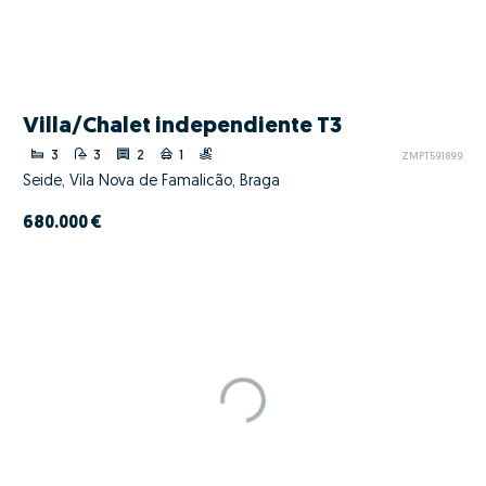
Villa/Chalet independiente T3
3
3
2
1
ZMPT591899
Seide, Vila Nova de Famalicão, Braga
680.000 €