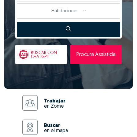
Habitaciones
BUSCAR
CON
Procura Assistida
CHATGPT
Trabajar
en Zome
Buscar
en el mapa