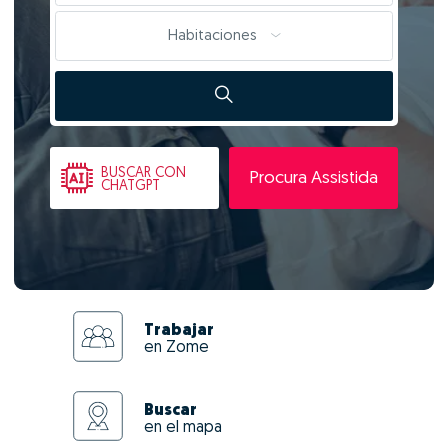
Habitaciones
BUSCAR
CON
Procura Assistida
CHATGPT
Trabajar
en Zome
Buscar
en el mapa