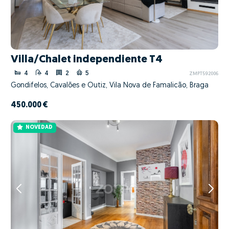
Villa/Chalet independiente T4
4
4
2
5
ZMPT592006
Gondifelos, Cavalões e Outiz, Vila Nova de Famalicão, Braga
450.000 €
NOVEDAD