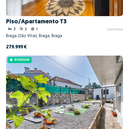
Piso/Apartamento T3
3
2
1
ZMPT591935
Braga (São Vítor), Braga, Braga
279.999 €
NOVEDAD