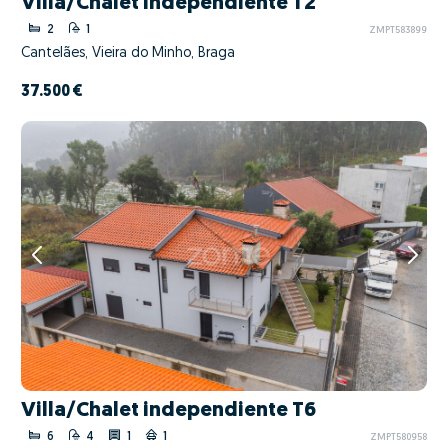
Villa/Chalet independiente T2
2
1
ZMPT583899
Cantelães, Vieira do Minho, Braga
37.500 €
Villa/Chalet independiente T6
6
4
1
1
ZMPT580958