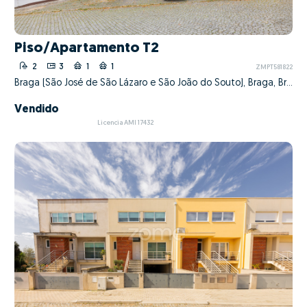
Piso/Apartamento T2
2
3
1
1
ZMPT581822
Braga (São José de São Lázaro e São João do Souto), Braga, Braga
Vendido
Licencia AMI 17432