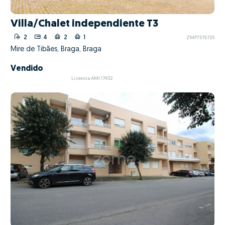
Villa/Chalet independiente T3
2
4
2
1
ZMPT575733
Mire de Tibães, Braga, Braga
Vendido
Licencia AMI 17432