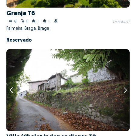
Granja T6
6
1
1
1
ZMPT550727
Palmeira, Braga, Braga
Reservado