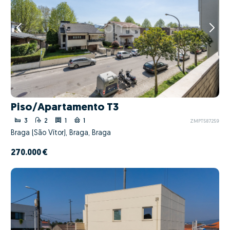
Piso/Apartamento T3
3
2
1
1
ZMPT587259
Braga (São Vítor), Braga, Braga
270.000 €