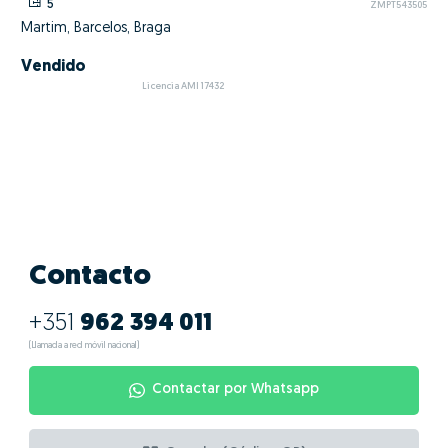
5
ZMPT543505
Martim, Barcelos, Braga
Vendido
Licencia AMI 17432
Contacto
+351
962 394 011
(Llamada a red móvil nacional)
Contactar por Whatsapp