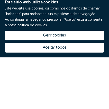
Este sitio web utiliza cookies
Este website usa cookies, ou como nós gostamos de chamar
"bolachas" para melhorar a sua experiência de navegação.
Ao continuar a navegar ou pressionar "Aceito" está a consentir
a nossa política de cookies.
Gerir cookies
Quanto vale a minha casa
Inovação Zome
Porquê escolher a Zome
Hubs Zome
Aceitar todos
Missão, visão e valores
Equipa
Prémios
Contactos
Revista NOTES
FAQs
Zome 2025
Política de Privacidade