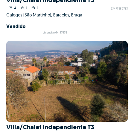
Villa/Chalet independiente T3
4
1
1
ZMPT559783
Galegos (São Martinho), Barcelos, Braga
Vendido
Licencia AMI 17432
Villa/Chalet independiente T3