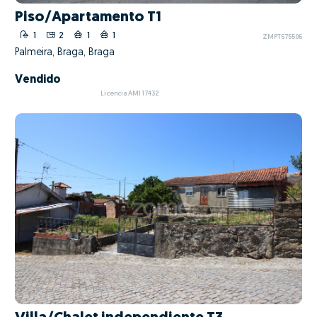
Piso/Apartamento T1
1
2
1
1
ZMPT575506
Palmeira, Braga, Braga
Vendido
Licencia AMI 17432