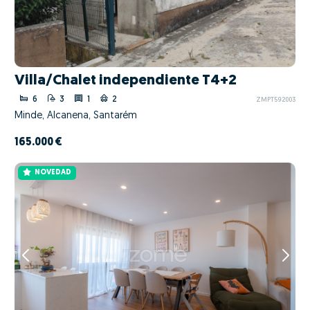
Villa/Chalet independiente T4+2
6
3
1
2
ZMPT592003
Minde, Alcanena, Santarém
165.000 €
NOVEDAD