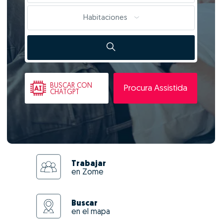
Habitaciones
BUSCAR
CON
Procura Assistida
CHATGPT
Trabajar
en Zome
Buscar
en el mapa