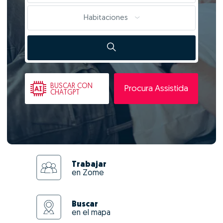
Habitaciones
BUSCAR
CON
Procura Assistida
CHATGPT
Trabajar
en Zome
Buscar
en el mapa