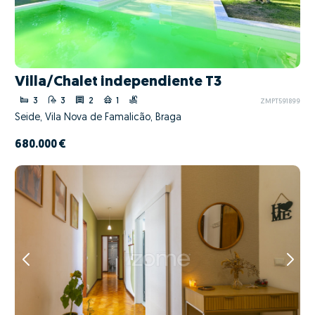
Villa/Chalet independiente T3
3
3
2
1
ZMPT591899
Seide, Vila Nova de Famalicão, Braga
680.000 €