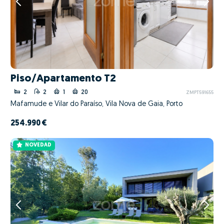
Piso/Apartamento T2
2
2
1
20
ZMPT591655
Mafamude e Vilar do Paraíso, Vila Nova de Gaia, Porto
254.990 €
NOVEDAD