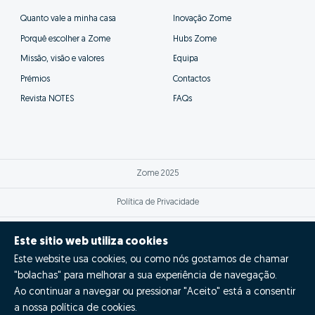
Quanto vale a minha casa
Inovação Zome
Porquê escolher a Zome
Hubs Zome
Missão, visão e valores
Equipa
Prémios
Contactos
Revista NOTES
FAQs
Zome 2025
Política de Privacidade
Termos e condições
Este sitio web utiliza cookies
Este website usa cookies, ou como nós gostamos de chamar
Resolução Alternativa de Litígios
"bolachas" para melhorar a sua experiência de navegação.
Livro de reclamações
Ao continuar a navegar ou pressionar "Aceito" está a consentir
a nossa política de cookies.