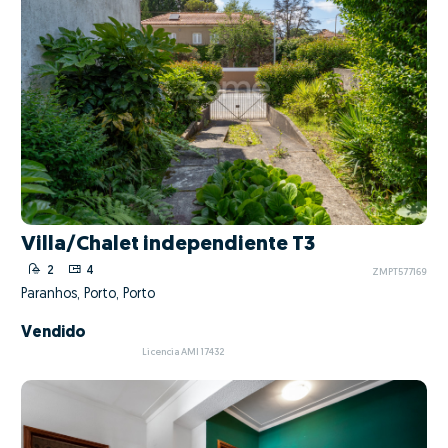
Villa/Chalet independiente T3
2
4
ZMPT577169
Paranhos, Porto, Porto
Vendido
Licencia AMI 17432