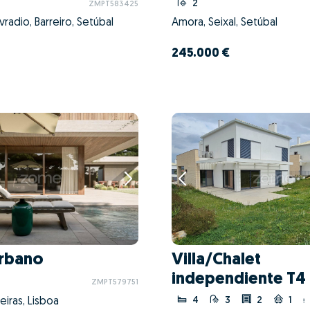
2
ZMPT583425
vradio, Barreiro, Setúbal
Amora, Seixal, Setúbal
245.000 €
Urbano
Villa/Chalet
independiente T4
ZMPT579751
4
3
2
1
eiras, Lisboa