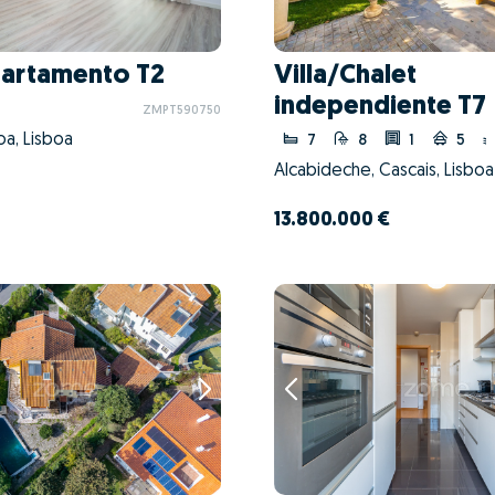
artamento T2
Villa/Chalet
independiente T7
ZMPT590750
oa, Lisboa
7
8
1
5
Alcabideche, Cascais, Lisboa
13.800.000 €