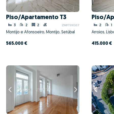
Piso/Apartamento T3
Piso/Ap
3
2
2
2
1
ZMPT591307
Montijo e Afonsoeiro, Montijo, Setúbal
Arroios, Lisb
565.000 €
415.000 €