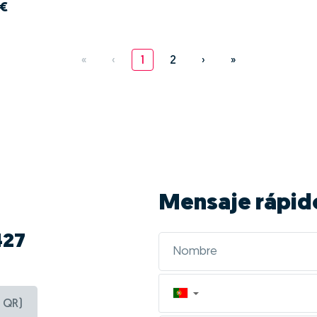
 €
«
‹
1
2
›
»
Mensaje rápid
427
▼
 QR)