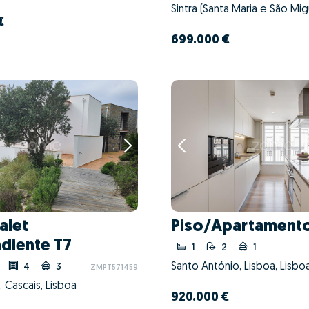
€
699.000 €
alet
Piso/Apartamento
diente T7
1
2
1
Santo António, Lisboa, Lisbo
4
3
ZMPT571459
 Cascais, Lisboa
920.000 €