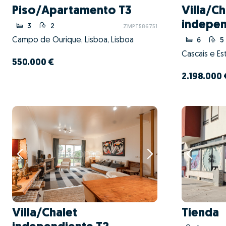
Piso/Apartamento T3
Villa/Ch
indepen
3
2
ZMPT586751
Campo de Ourique, Lisboa, Lisboa
6
5
Cascais e Est
550.000 €
2.198.000 
Villa/Chalet
Tienda