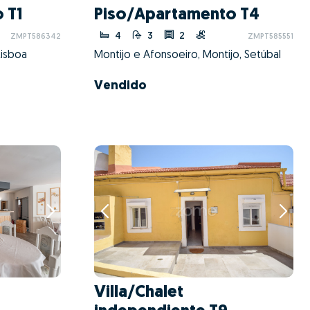
 T1
Piso/Apartamento T4
4
3
2
ZMPT586342
ZMPT585551
Lisboa
Montijo e Afonsoeiro, Montijo, Setúbal
Vendido
Villa/Chalet