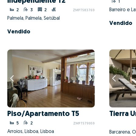
independiente T2
1
Barreiro e La
2
3
2
ZMPT583769
Palmela, Palmela, Setúbal
Vendido
Vendido
Piso/Apartamento T5
Tierra 
5
2
ZMPT579959
Arroios, Lisboa, Lisboa
Barcarena, O