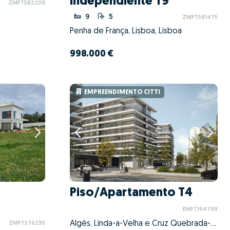
independiente T9
ZMPT582209
9
5
ZMPT581475
Penha de França, Lisboa, Lisboa
998.000 €
EMPREENDIMENTO CITTI
Piso/Apartamento T4
EMPT194799
Algés, Linda-a-Velha e Cruz Quebrada-Dafundo, Oeiras, Lisboa
ZMPT576295