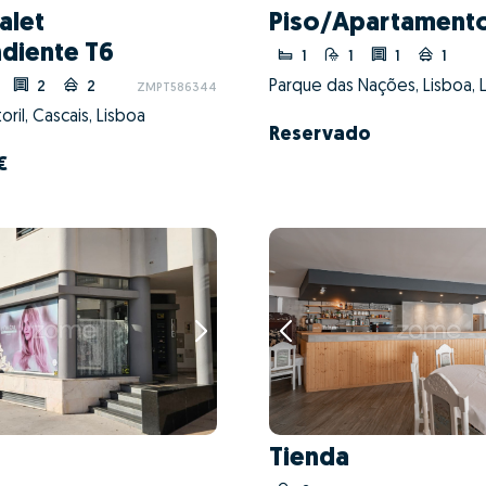
alet
Piso/Apartamento
diente T6
1
1
1
1
Parque das Nações, Lisboa, 
2
2
ZMPT586344
oril, Cascais, Lisboa
Reservado
€
Tienda