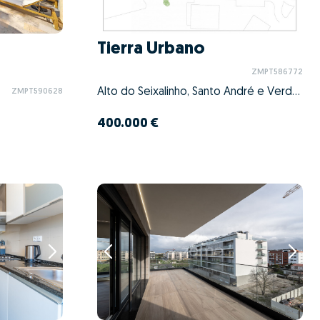
Tierra Urbano
ZMPT586772
Alto do Seixalinho, Santo André e Verderena, Barreiro, Setúbal
ZMPT590628
400.000 €