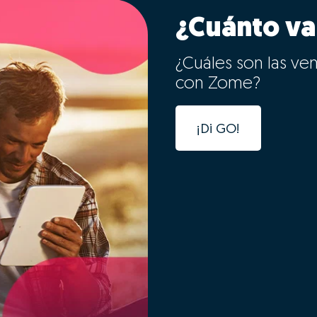
¿Cuánto va
¿Cuáles son las ve
con Zome?
¡Di GO!