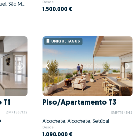
Desde
Sintra (Santa Maria e São Miguel, São Martinho e São Pedro de Penaferrim), Sintra, Lisboa
1.500.000 €
UNIQUE TAGUS
 T1
Piso/Apartamento T3
ZMPT567132
EMPT194542
a
Alcochete, Alcochete, Setúbal
Desde
1.090.000 €