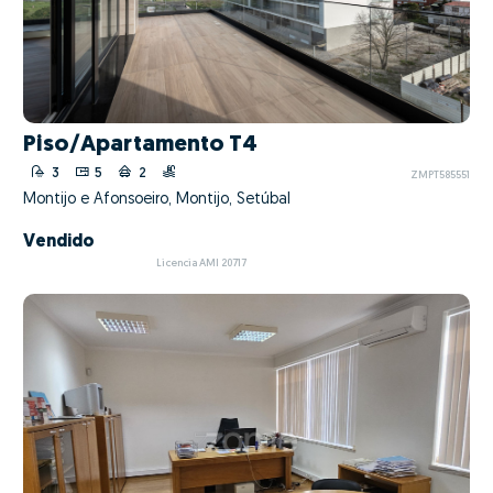
Piso/Apartamento T4
3
5
2
ZMPT585551
Montijo e Afonsoeiro, Montijo, Setúbal
Vendido
Licencia AMI 20717