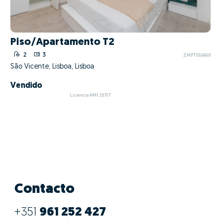
Piso/Apartamento T2
2
3
ZMPT550660
São Vicente, Lisboa, Lisboa
Vendido
Licencia AMI 20717
Contacto
+351
961 252 427