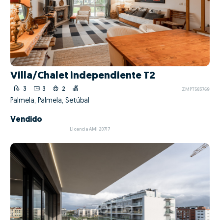
Villa/Chalet independiente T2
3
3
2
ZMPT583769
Palmela, Palmela, Setúbal
Vendido
Licencia AMI 20717