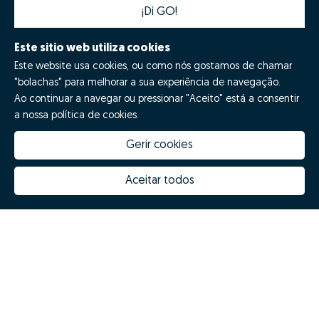
¡Di GO!
Este sitio web utiliza cookies
Este website usa cookies, ou como nós gostamos de chamar
"bolachas" para melhorar a sua experiência de navegação.
Ao continuar a navegar ou pressionar "Aceito" está a consentir
a nossa política de cookies.
Gerir cookies
Quanto vale a minha casa
Inovação Zome
Porquê escolher a Zome
Hubs Zome
Aceitar todos
Missão, visão e valores
Equipa
Prémios
Contactos
Revista NOTES
FAQs
Zome 2025