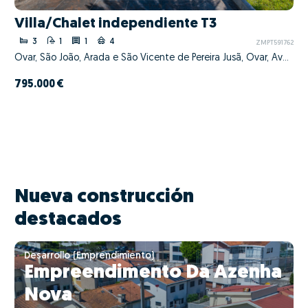
Villa/Chalet independiente T3
3
1
1
4
ZMPT591762
Ovar, São João, Arada e São Vicente de Pereira Jusã, Ovar, Aveiro
795.000 €
Nueva construcción
destacados
Desarrollo (Emprendimiento)
Empreendimento Da Azenha
Nova