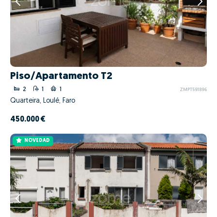
Piso/Apartamento T2
2
1
1
ZMPT591896
Quarteira, Loulé, Faro
450.000 €
NOVEDAD