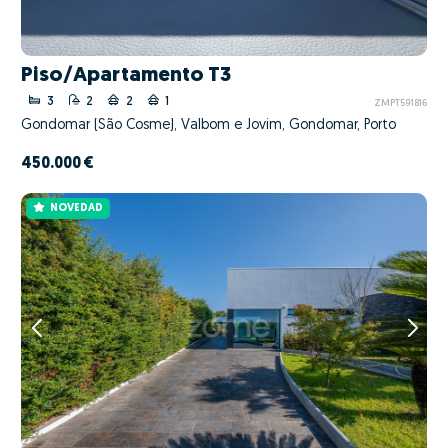
Piso/Apartamento T3
3
2
2
1
ZMPT591816
Gondomar (São Cosme), Valbom e Jovim, Gondomar, Porto
450.000 €
NOVEDAD