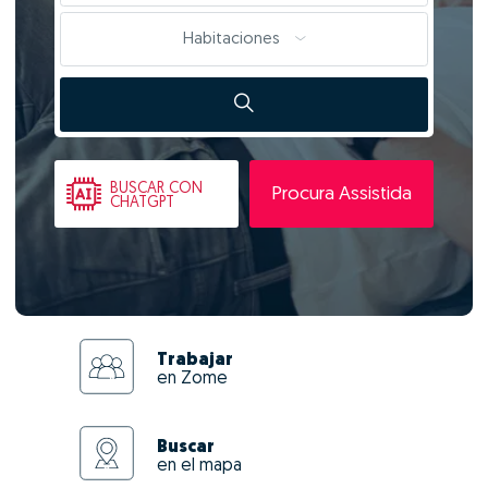
Habitaciones
BUSCAR
CON
Procura Assistida
CHATGPT
Trabajar
en Zome
Buscar
en el mapa