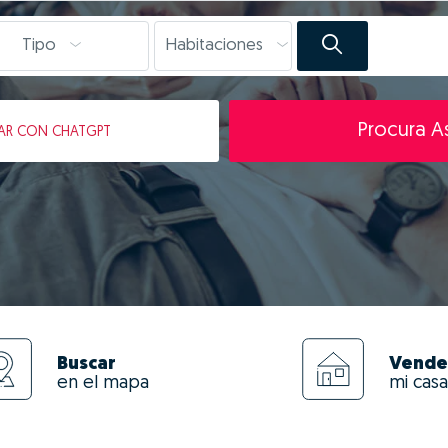
Tipo
Habitaciones
Procura As
AR
CON CHATGPT
Buscar
Vende
en el mapa
mi casa