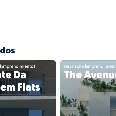
ados
 (Emprendimiento)
Desarrollo (Emprendimient
te Da
The Avenu
em Flats