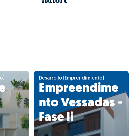
980.000 €
o)
Desarrollo (Emprendimiento)
e
Empreendime
nto Vessadas -
Fase Ii