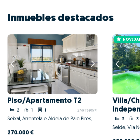
Inmuebles destacados
NOVEDA
Piso/Apartamento T2
Villa/Ch
indepen
2
1
1
ZMPT591571
Seixal, Arrentela e Aldeia de Paio Pires, Seixal, Setúbal
3
3
Seide, Vila 
270.000 €