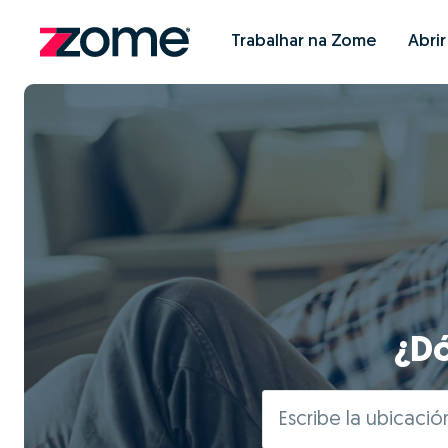
Trabalhar na Zome
Abri
¿Dó