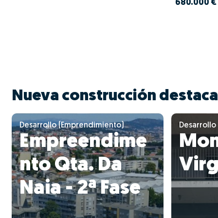
680.000 €
Nueva construcción destac
Desarrollo (Emprendimiento)
Desarrollo
Empreendime
Mon
nto Qta. Da
Virg
Naia - 2ª Fase