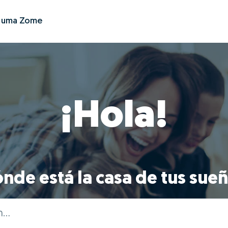
r uma Zome
¡Hola!
nde está la casa de tus sue