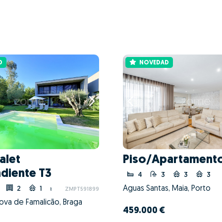
D
NOVEDAD
alet
Piso/Apartamento
diente T3
4
3
3
3
Águas Santas, Maia, Porto
2
1
ZMPT591899
Nova de Famalicão, Braga
459.000 €