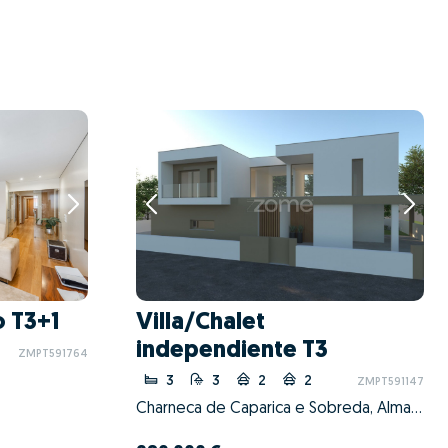
 T3+1
Villa/Chalet
independiente T3
ZMPT591764
3
3
2
2
ZMPT591147
Charneca de Caparica e Sobreda, Almada, Setúbal