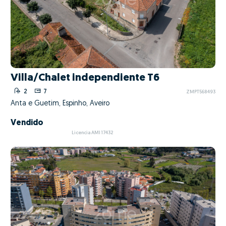
Villa/Chalet independiente T6
2
7
ZMPT568493
Anta e Guetim, Espinho, Aveiro
Vendido
Licencia AMI 17432