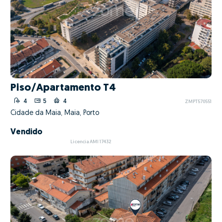
Piso/Apartamento T4
4
5
4
ZMPT570551
Cidade da Maia, Maia, Porto
Vendido
Licencia AMI 17432