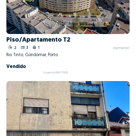
Piso/Apartamento T2
2
3
1
ZMPT587307
Rio Tinto, Gondomar, Porto
Vendido
Licencia AMI 17432