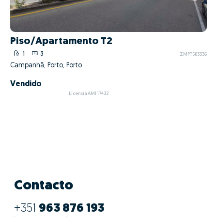
Piso/Apartamento T2
1
3
ZMPT583336
Campanhã, Porto, Porto
Vendido
Licencia AMI 17432
Contacto
+351
963 876 193