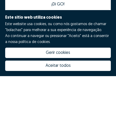
¡Di GO!
Este sitio web utiliza cookies
Este website usa cookies, ou como nós gostamos de chamar
"bolachas" para melhorar a sua experiência de navegação.
Ao continuar a navegar ou pressionar "Aceito" está a consentir
a nossa política de cookies.
Gerir cookies
Quanto vale a minha casa
Inovação Zome
Porquê escolher a Zome
Hubs Zome
Aceitar todos
Missão, visão e valores
Equipa
Prémios
Contactos
Revista NOTES
FAQs
Zome 2025