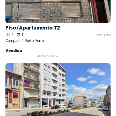
Piso/Apartamento T2
1
2
ZMPT587460
Campanhã, Porto, Porto
Vendido
Licencia AMI 17432