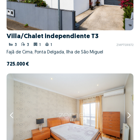
Villa/Chalet independiente T3
3
3
1
1
ZMPT591872
Fajã de Cima, Ponta Delgada, Ilha de São Miguel
725.000 €