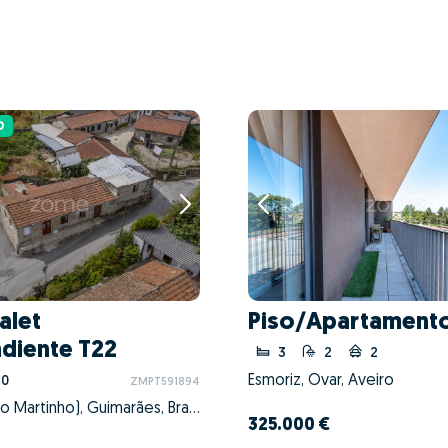
D
alet
Piso/Apartamento
diente T22
3
2
2
Esmoriz, Ovar, Aveiro
10
ZMPT591894
Candoso (São Martinho), Guimarães, Braga
325.000 €