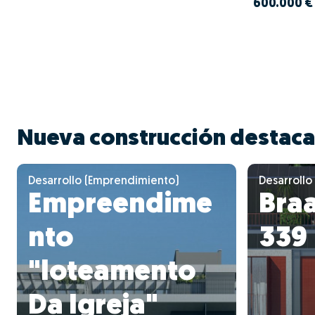
600.000 €
Nueva construcción destac
Desarrollo (Emprendimiento)
Desarrollo
Empreendime
Bra
nto
339
"loteamento
Da Igreja"