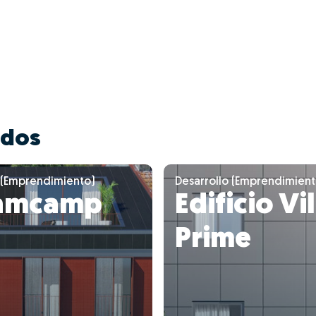
ados
 (Emprendimiento)
Desarrollo (Emprendimient
amcamp
Edificio Vi
Prime