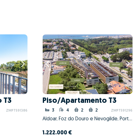
 T3
Piso/Apartamento T3
3
4
2
2
ZMPT591386
ZMPT591296
Aldoar, Foz do Douro e Nevogilde, Porto, Porto
1.222.000 €