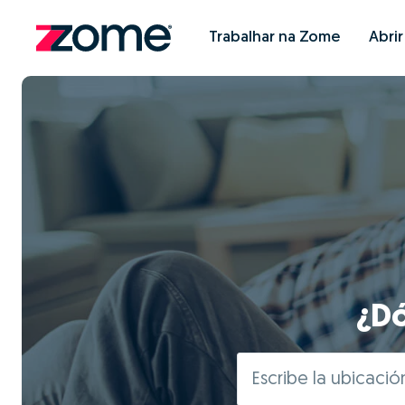
Trabalhar na Zome
Abri
¿Dó