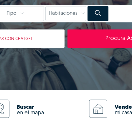
Tipo
Habitaciones
Procura As
AR
CON CHATGPT
Buscar
Vende
en el mapa
mi casa