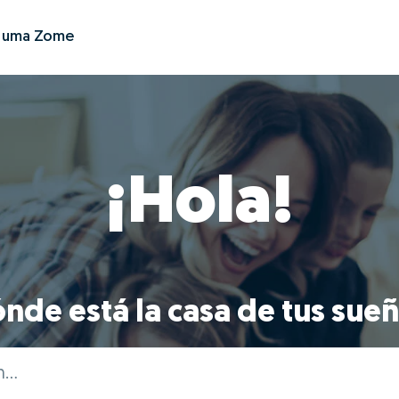
r uma Zome
¡Hola!
nde está la casa de tus sue