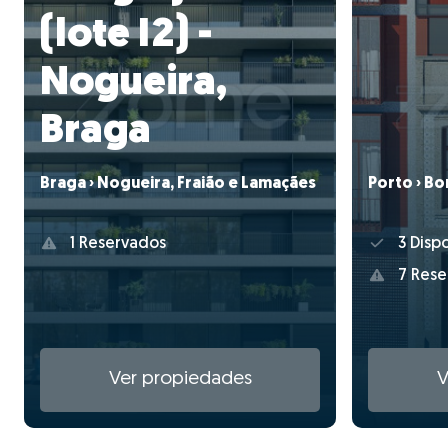
(lote I2) -
Nogueira,
Braga
Porto › Bo
Braga › Nogueira, Fraião e Lamaçães
3 Dispo
1 Reservados
7 Rese
Ver propiedades
V