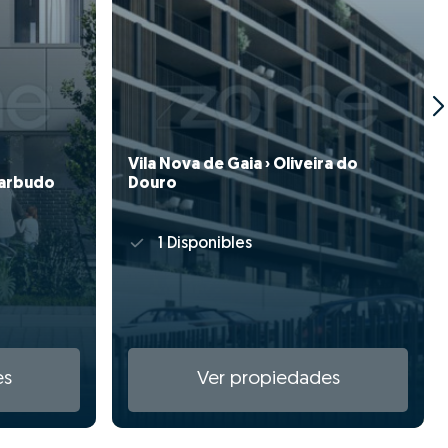
Vila Nova de Gaia › Oliveira do
 Barbudo
Douro
1 Disponibles
es
Ver propiedades