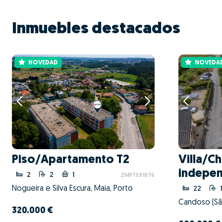
Inmuebles destacados
NOVEDAD
NOVEDA
Piso/Apartamento T2
Villa/Ch
indepen
2
2
1
ZMPT591876
Nogueira e Silva Escura, Maia, Porto
22
320.000 €