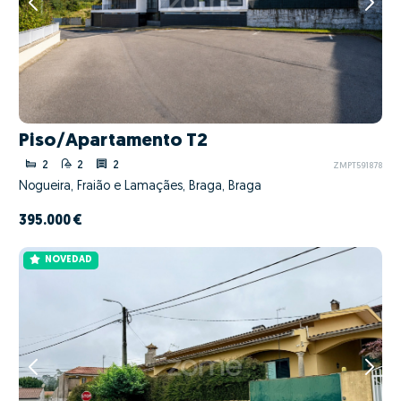
Piso/Apartamento T2
2
2
2
ZMPT591878
Nogueira, Fraião e Lamaçães, Braga, Braga
395.000 €
NOVEDAD