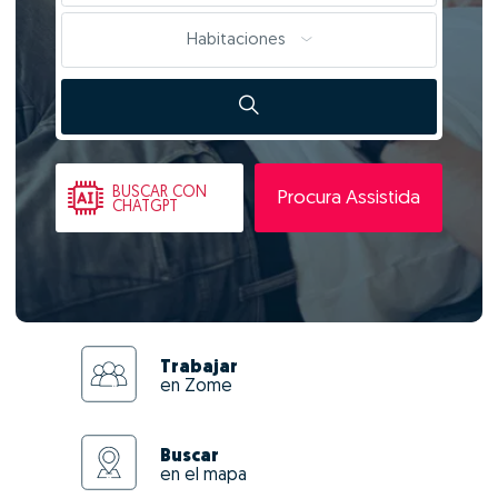
Habitaciones
BUSCAR
CON
Procura Assistida
CHATGPT
Trabajar
en Zome
Buscar
en el mapa