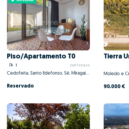
NOVEDAD
Piso/Apartamento T0
Tierra 
1
ZMPT591846
Cedofeita, Santo Ildefonso, Sé, Miragaia, São Nicolau e Vitória, Porto, Porto
Reservado
90.000 €