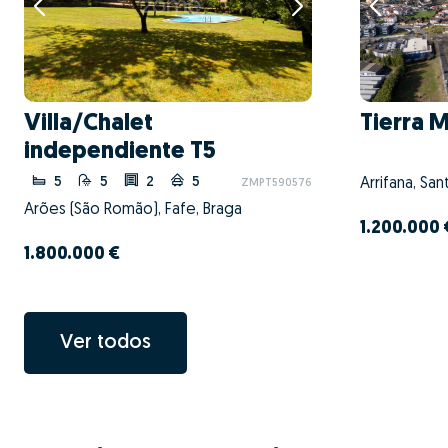
Villa/Chalet
Tierra 
independiente T5
5
5
2
5
Arrifana, San
ZMPT590576
Arões (São Romão), Fafe, Braga
1.200.000 
1.800.000 €
Ver todos