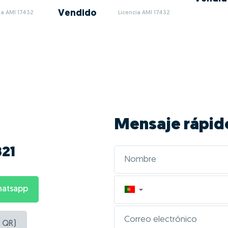
Vendido
ia AMI 17432
Licencia AMI 17432
Mensaje rápid
821
hatsapp
▼
 QR)