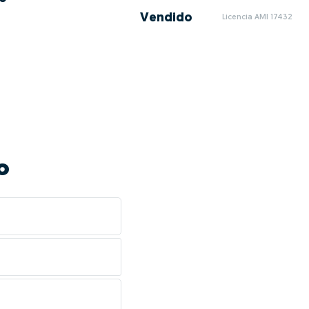
Vendido
Licencia AMI 17432
o