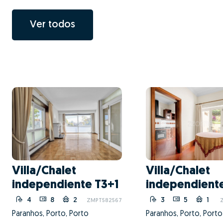
Ver todos
Villa/Chalet
Villa/Chalet
independiente T3+1
independient
4
8
2
3
3
5
1
ZMPT582567
Paranhos, Porto, Porto
Paranhos, Porto, Porto