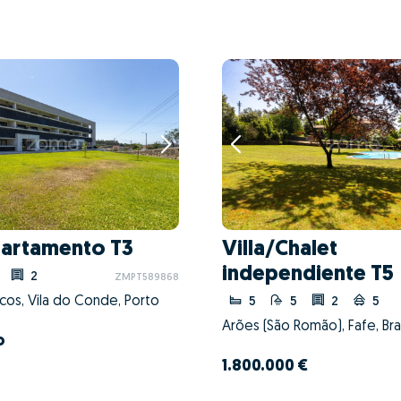
artamento T3
Villa/Chalet
independiente T5
2
ZMPT589868
cos, Vila do Conde, Porto
5
5
2
5
Arões (São Romão), Fafe, Br
o
1.800.000 €