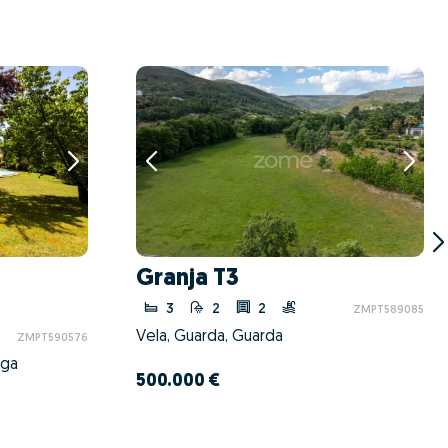
Granja T3
3
2
2
ZMPT589085
Vela, Guarda, Guarda
ZMPT590576
aga
500.000 €