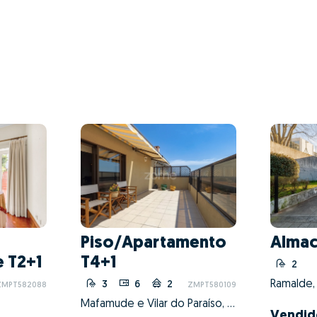
Piso/Apartamento
Alma
e T2+1
T4+1
2
Ramalde, 
3
6
2
ZMPT582088
ZMPT580109
Mafamude e Vilar do Paraíso, Vila Nova de Gaia, Porto
Vendid