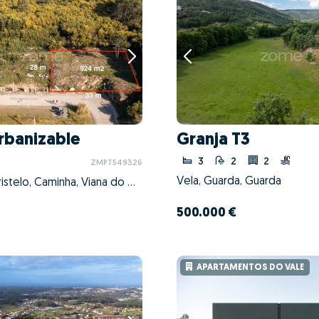
Urbanizable
Granja T3
3
2
2
ZMPT549326
Vela, Guarda, Guarda
Moledo e Cristelo, Caminha, Viana do Castelo
500.000 €
APARTAMENTOS DO VALE