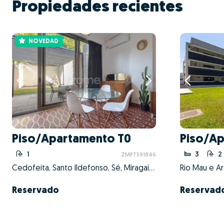
Propiedades recientes
NOVEDAD
Piso/Apartamento T0
Piso/Ap
1
3
2
ZMPT591846
Cedofeita, Santo Ildefonso, Sé, Miragaia, São Nicolau e Vitória, Porto, Porto
Rio Mau e Ar
Reservado
Reservad