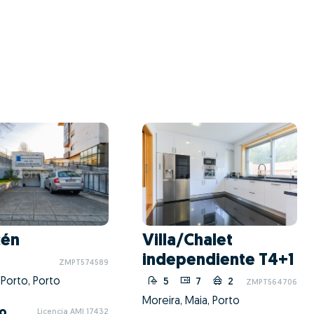
cén
Villa/Chalet
independiente T4+1
ZMPT574589
Porto, Porto
5
7
2
ZMPT564706
Moreira, Maia, Porto
o
Licencia AMI 17432