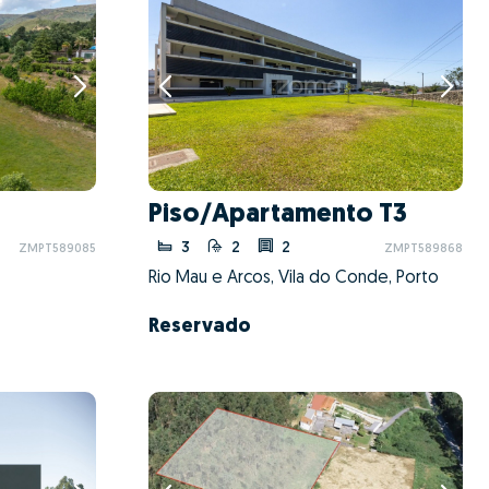
Piso/Apartamento T3
3
2
2
ZMPT589085
ZMPT589868
Rio Mau e Arcos, Vila do Conde, Porto
Reservado