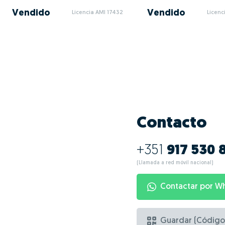
Vendido
Vendido
Licencia AMI 17432
Licenc
Contacto
+351
917 530 
(Llamada a red móvil nacional)
Contactar por W
Guardar (Código