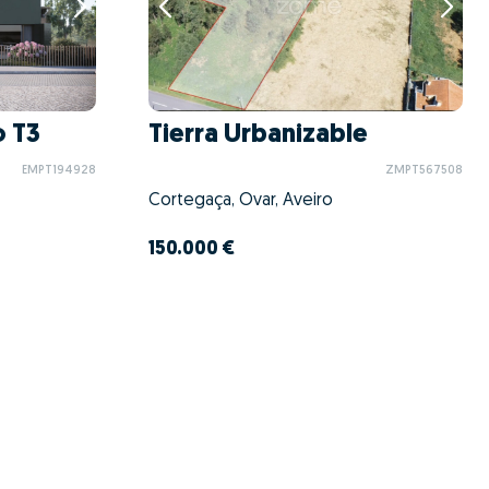
 T3
Tierra Urbanizable
EMPT194928
ZMPT567508
Cortegaça, Ovar, Aveiro
150.000 €