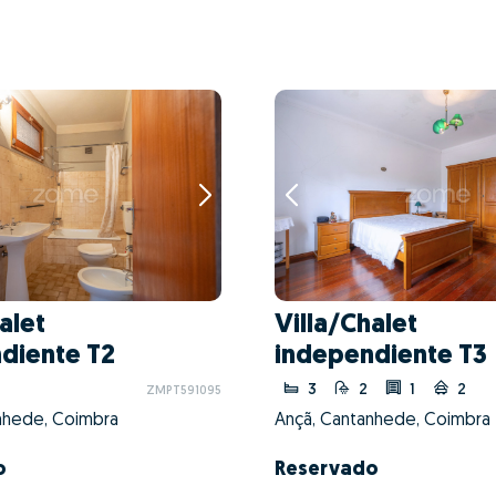
alet
Villa/Chalet
diente T2
independiente T3
3
2
1
2
ZMPT591095
nhede, Coimbra
Ançã, Cantanhede, Coimbra
o
Reservado