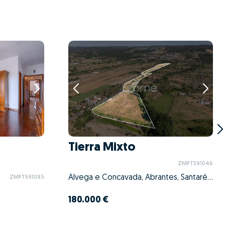
Tierra Mixto
ZMPT591046
Alvega e Concavada, Abrantes, Santarém
ZMPT591093
180.000 €