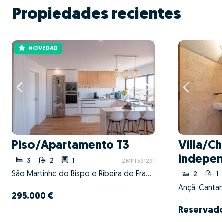
Propiedades recientes
NOVEDAD
Piso/Apartamento T3
Villa/Ch
indepen
3
2
1
ZMPT591291
São Martinho do Bispo e Ribeira de Frades, Coimbra, Coimbra
2
1
Ançã, Canta
295.000 €
Reservad