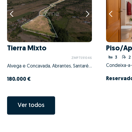
Tierra Mixto
Piso/Ap
3
2
ZMPT591046
Alvega e Concavada, Abrantes, Santarém
Reservad
180.000 €
Ver todos