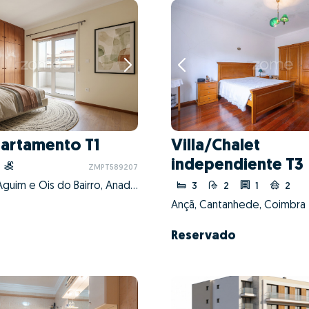
artamento T1
Villa/Chalet
independiente T3
ZMPT589207
Tamengos, Aguim e Óis do Bairro, Anadia, Aveiro
3
2
1
2
Ançã, Cantanhede, Coimbra
Reservado