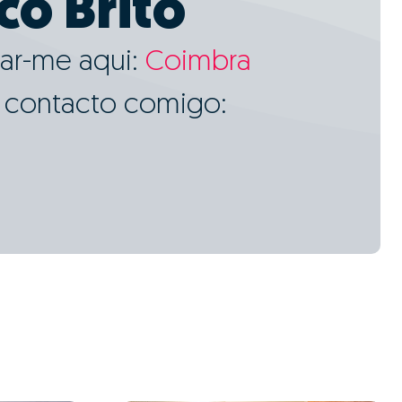
co Brito
ar-me aqui:
Coimbra
m contacto comigo: