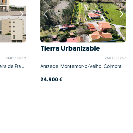
e
Tierra Urbanizable
ZMPT589771
ZMPT586267
São Martinho do Bispo e Ribeira de Frades, Coimbra, Coimbra
Arazede, Montemor-o-Velho, Coimbra
24.900 €