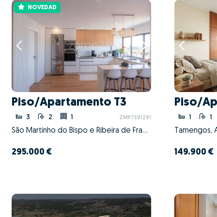
NOVEDAD
Piso/Apartamento T3
Piso/Ap
3
2
1
1
1
ZMPT591291
São Martinho do Bispo e Ribeira de Frades, Coimbra, Coimbra
295.000 €
149.900 €