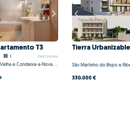
artamento T3
Tierra Urbanizabl
1
ZMPT590956
Condeixa-a-Velha e Condeixa-a-Nova, Condeixa-a-Nova, Coimbra
o
330.000 €