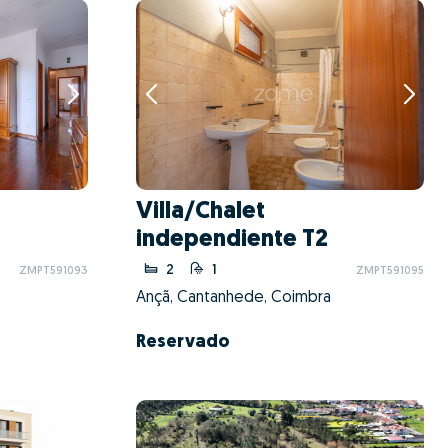
Villa/Chalet
independiente T2
2
1
ZMPT591093
ZMPT591095
Ançã, Cantanhede, Coimbra
Reservado