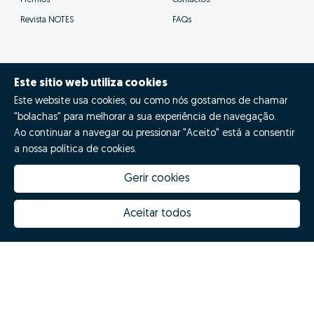
Prémios
Contactos
Revista NOTES
FAQs
Este sitio web utiliza cookies
Zome 2025
Este website usa cookies, ou como nós gostamos de chamar
"bolachas" para melhorar a sua experiência de navegação.
Política de Privacidade
Ao continuar a navegar ou pressionar "Aceito" está a consentir
a nossa política de cookies.
Termos e condições
Gerir cookies
Resolução Alternativa de Litígios
Livro de reclamações
Aceitar todos
Espanhol (ES)
Zome Espanha