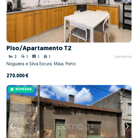
Piso/Apartamento T2
2
1
1
1
ZMPT591709
Nogueira e Silva Escura, Maia, Porto
270.000 €
NOVEDAD