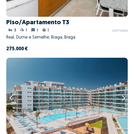
Piso/Apartamento T3
3
1
1
1
ZMPT591615
Real, Dume e Semelhe, Braga, Braga
275.000 €