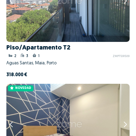
Piso/Apartamento T2
2
3
1
ZMPT591509
Águas Santas, Maia, Porto
318.000 €
NOVEDAD