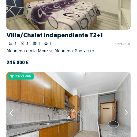
Villa/Chalet independiente T2+1
3
3
1
1
ZMPT591801
Alcanena e Vila Moreira, Alcanena, Santarém
245.000 €
NOVEDAD