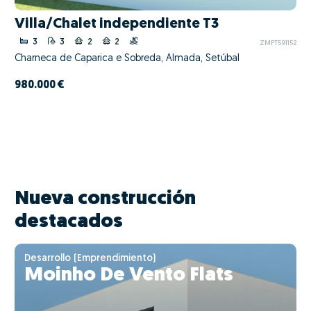
Villa/Chalet independiente T3
3
3
2
2
ZMPT591152
Charneca de Caparica e Sobreda, Almada, Setúbal
980.000 €
Nueva construcción
destacados
Desarrollo (Emprendimiento)
Moinho De Vento Flats