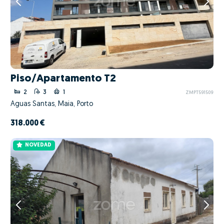
Piso/Apartamento T2
2
3
1
ZMPT591509
Águas Santas, Maia, Porto
318.000 €
NOVEDAD