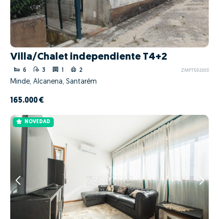
Villa/Chalet independiente T4+2
6
3
1
2
ZMPT592003
Minde, Alcanena, Santarém
165.000 €
NOVEDAD