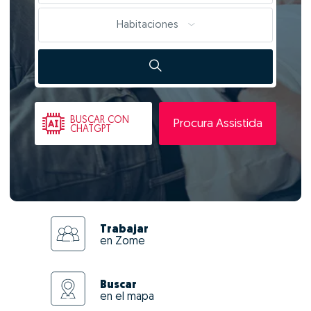
Habitaciones
BUSCAR
CON
Procura Assistida
CHATGPT
Trabajar
en Zome
Buscar
en el mapa