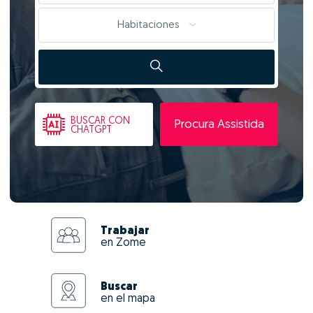
Habitaciones
BUSCAR
CON
Procura Assistida
CHATGPT
Trabajar
en Zome
Buscar
en el mapa