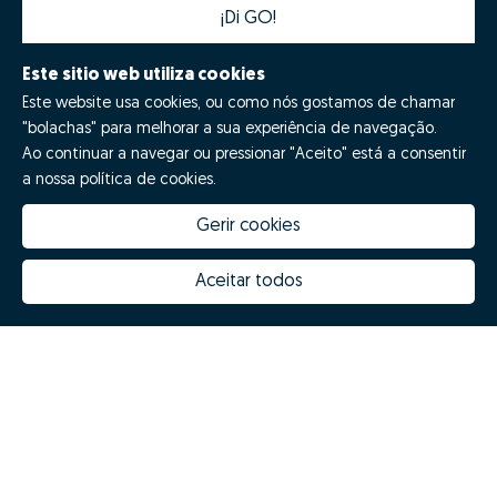
¡Di GO!
Este sitio web utiliza cookies
Este website usa cookies, ou como nós gostamos de chamar
"bolachas" para melhorar a sua experiência de navegação.
Ao continuar a navegar ou pressionar "Aceito" está a consentir
a nossa política de cookies.
Gerir cookies
Quanto vale a minha casa
Inovação Zome
Porquê escolher a Zome
Hubs Zome
Aceitar todos
Missão, visão e valores
Equipa
Prémios
Contactos
Revista NOTES
FAQs
Zome 2025