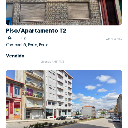
Piso/Apartamento T2
1
2
ZMPT587460
Campanhã, Porto, Porto
Vendido
Licencia AMI 17432