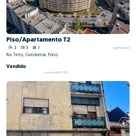
Piso/Apartamento T2
2
3
1
ZMPT587307
Rio Tinto, Gondomar, Porto
Vendido
Licencia AMI 17432