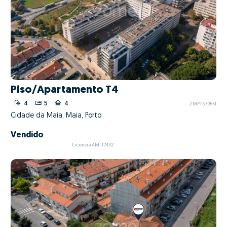
Piso/Apartamento T4
4
5
4
ZMPT570551
Cidade da Maia, Maia, Porto
Vendido
Licencia AMI 17432