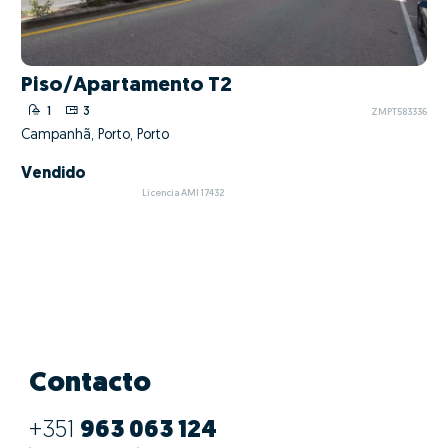
Piso/Apartamento T2
1
3
ZMPT583336
Campanhã, Porto, Porto
Vendido
Licencia AMI 17432
Contacto
+351
963 063 124