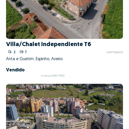
Villa/Chalet independiente T6
2
7
ZMPT568493
Anta e Guetim, Espinho, Aveiro
Vendido
Licencia AMI 17432