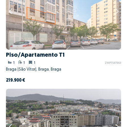
Piso/Apartamento T1
1
1
1
ZMPT587960
Braga (São Vítor), Braga, Braga
219.900 €