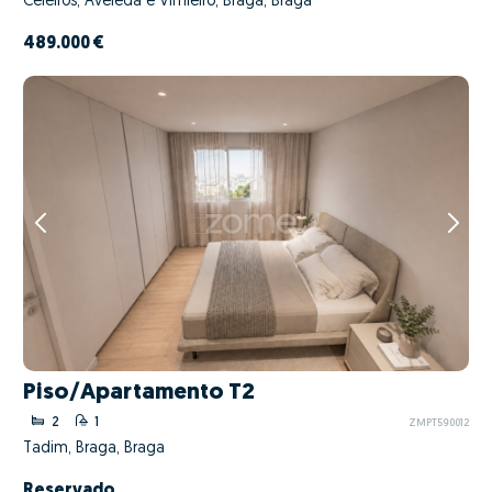
Celeirós, Aveleda e Vimieiro, Braga, Braga
489.000 €
Piso/Apartamento T2
2
1
ZMPT590012
Tadim, Braga, Braga
Reservado