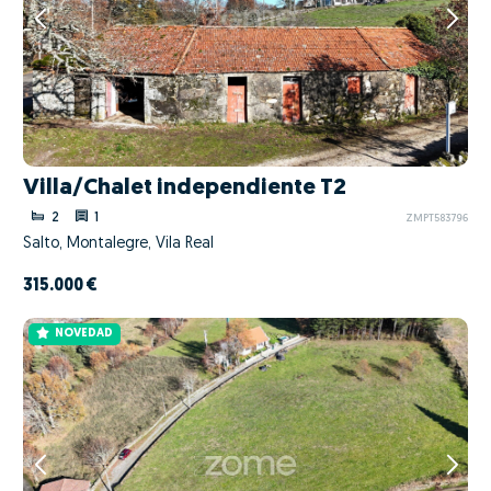
Villa/Chalet independiente T2
2
1
ZMPT583796
Salto, Montalegre, Vila Real
315.000 €
NOVEDAD