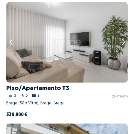
Piso/Apartamento T3
3
2
1
ZMPT591010
Braga (São Vítor), Braga, Braga
339.900 €