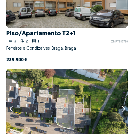
Piso/Apartamento T2+1
3
2
1
ZMPT587760
Ferreiros e Gondizalves, Braga, Braga
239.900 €