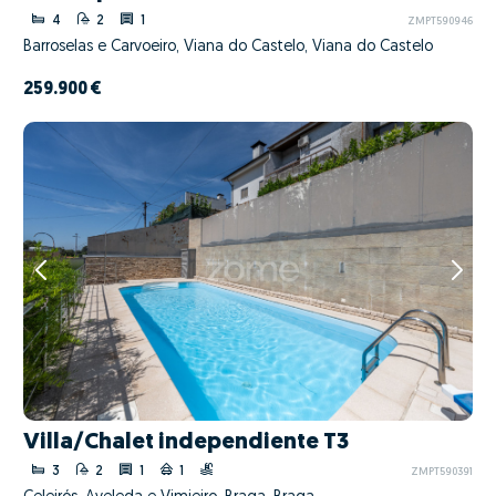
4
2
1
ZMPT590946
Barroselas e Carvoeiro, Viana do Castelo, Viana do Castelo
259.900 €
Villa/Chalet independiente T3
3
2
1
1
ZMPT590391