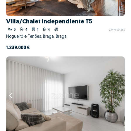
Villa/Chalet independiente T5
5
4
1
4
ZMPT591255
Nogueiró e Tenões, Braga, Braga
1.239.000 €