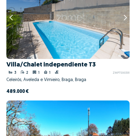
Villa/Chalet independiente T3
3
2
1
1
ZMPT590391
Celeirós, Aveleda e Vimieiro, Braga, Braga
489.000 €