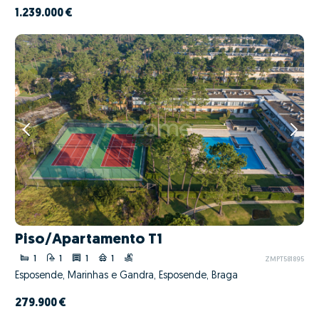
1.239.000 €
Piso/Apartamento T1
1
1
1
1
ZMPT581895
Esposende, Marinhas e Gandra, Esposende, Braga
279.900 €