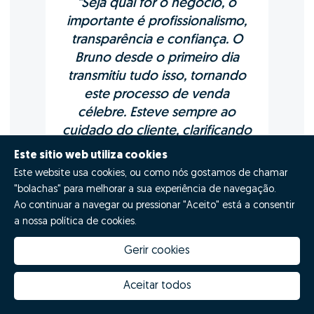
"Seja qual for o negócio, o
importante é profissionalismo,
transparência e confiança. O
Bruno desde o primeiro dia
transmitiu tudo isso, tornando
este processo de venda
célebre. Esteve sempre ao
cuidado do cliente, clarificando
as nossas dúvidas, o estado de
Este sitio web utiliza cookies
processo e o ponto da situação
Este website usa cookies, ou como nós gostamos de chamar
da venda. O parceiro ideal.
"bolachas" para melhorar a sua experiência de navegação.
Obrigado e votos de muito
Ao continuar a navegar ou pressionar "Aceito" está a consentir
sucesso."
a nossa política de cookies.
Gerir cookies
Aceitar todos