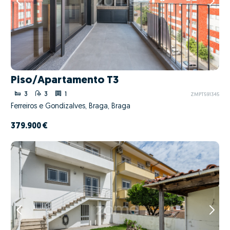
Piso/Apartamento T3
3
3
1
ZMPT591345
Ferreiros e Gondizalves, Braga, Braga
379.900 €