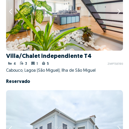
Villa/Chalet independiente T4
4
3
1
5
ZMPT587010
Cabouco, Lagoa (São Miguel), Ilha de São Miguel
Reservado