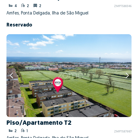
4
2
2
ZMPT588346
Arrifes, Ponta Delgada, Ilha de São Miguel
Reservado
Piso/Apartamento T2
2
1
ZMPT587987