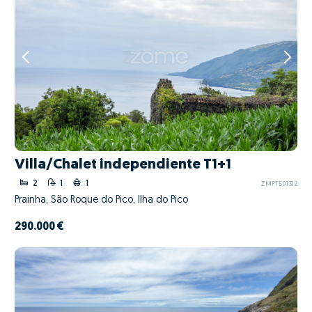
Villa/Chalet independiente T1+1
2
1
1
ZMPT591312
Prainha, São Roque do Pico, Ilha do Pico
290.000 €