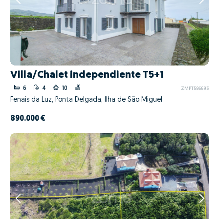
Villa/Chalet independiente T5+1
6
4
10
ZMPT586693
Fenais da Luz, Ponta Delgada, Ilha de São Miguel
890.000 €