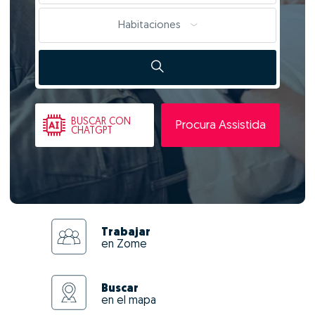
Habitaciones
BUSCAR
CON
Procura Assistida
CHATGPT
Trabajar
en Zome
Buscar
en el mapa