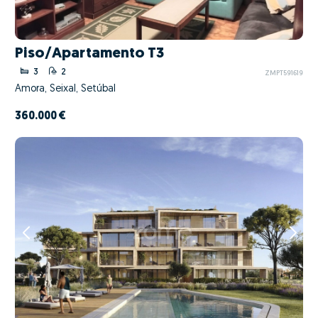
Piso/Apartamento T3
3
2
ZMPT591619
Amora, Seixal, Setúbal
360.000 €