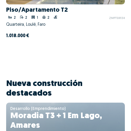
Piso/Apartamento T2
2
2
1
2
ZMPT591134
Quarteira, Loulé, Faro
1.018.000 €
Nueva construcción
destacados
Desarrollo (Emprendimiento)
Moradia T3 + 1 Em Lago,
Amares