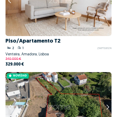
Piso/Apartamento T2
2
1
ZMPT591574
Venteira, Amadora, Lisboa
340.000 €
329.000 €
NOVEDAD