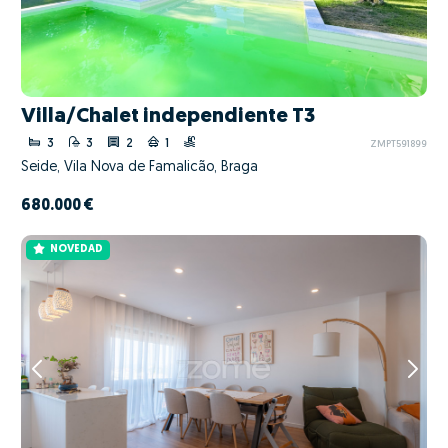
Villa/Chalet independiente T3
3
3
2
1
ZMPT591899
Seide, Vila Nova de Famalicão, Braga
680.000 €
NOVEDAD