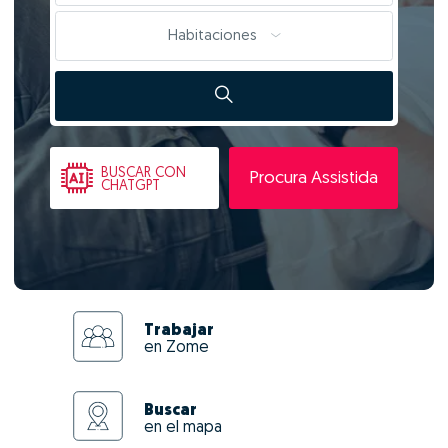
Habitaciones
BUSCAR
CON
Procura Assistida
CHATGPT
Trabajar
en Zome
Buscar
en el mapa