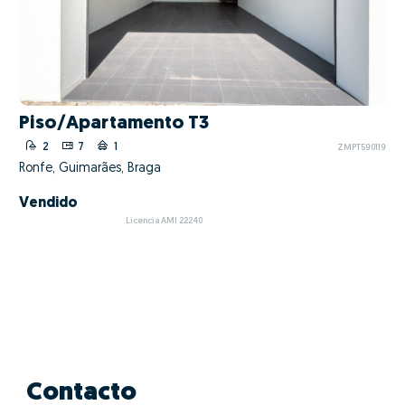
Piso/Apartamento T3
2
7
1
ZMPT590119
Ronfe, Guimarães, Braga
Vendido
Licencia AMI 22240
Contacto