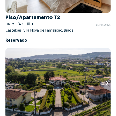
Piso/Apartamento T2
2
1
1
ZMPT590425
Castelões, Vila Nova de Famalicão, Braga
Reservado