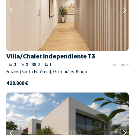
Villa/Chalet independiente T3
3
3
2
1
ZMPT590189
Prazins (Santa Eufémia), Guimarães, Braga
420.000 €