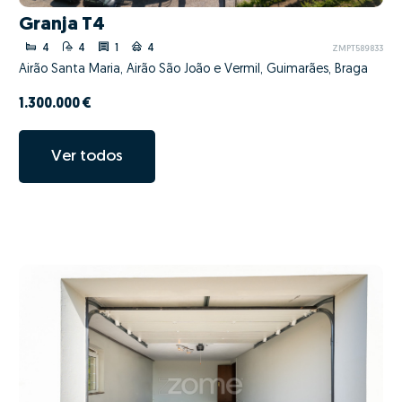
Granja T4
4
4
1
4
ZMPT589833
Airão Santa Maria, Airão São João e Vermil, Guimarães, Braga
1.300.000 €
Ver todos