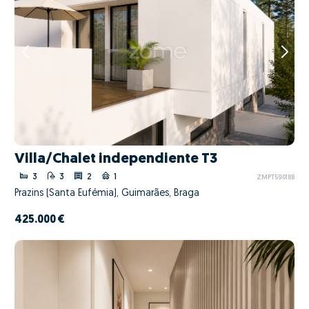
Villa/Chalet independiente T3
3
3
2
1
ZMPT590188
Prazins (Santa Eufémia), Guimarães, Braga
425.000 €