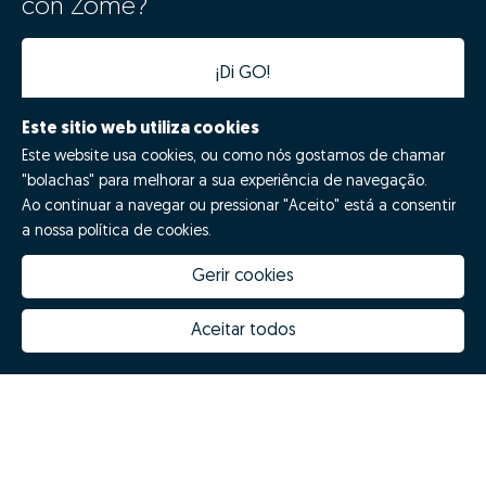
con Zome?
¡Di GO!
Este sitio web utiliza cookies
Este website usa cookies, ou como nós gostamos de chamar
"bolachas" para melhorar a sua experiência de navegação.
Ao continuar a navegar ou pressionar "Aceito" está a consentir
a nossa política de cookies.
Gerir cookies
Quanto vale a minha casa
Inovação Zome
Porquê escolher a Zome
Hubs Zome
Aceitar todos
Missão, visão e valores
Equipa
Prémios
Contactos
Revista NOTES
FAQs