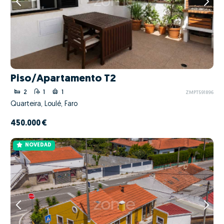
Piso/Apartamento T2
2
1
1
ZMPT591896
Quarteira, Loulé, Faro
450.000 €
NOVEDAD