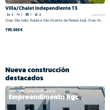
Villa/Chalet independiente T3
3
1
1
4
ZMPT591762
Ovar, São João, Arada e São Vicente de Pereira Jusã, Ovar, Aveiro
795.000 €
Nueva construcción
destacados
Desarrollo (Emprendimiento)
Empreendimento Rgc