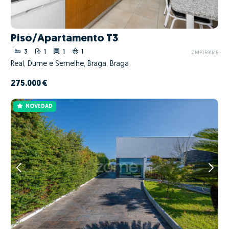
Piso/Apartamento T3
3
1
1
1
ZMPT591615
Real, Dume e Semelhe, Braga, Braga
275.000 €
NOVEDAD