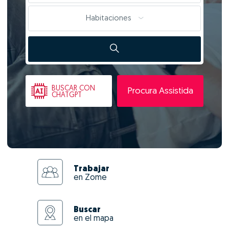
Habitaciones
BUSCAR
CON
Procura Assistida
CHATGPT
Trabajar
en Zome
Buscar
en el mapa