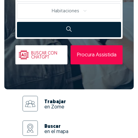
Habitaciones
BUSCAR
CON
Procura Assistida
CHATGPT
Trabajar
en Zome
Buscar
en el mapa