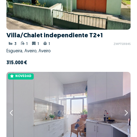
Villa/Chalet independiente T2+1
3
1
1
1
ZMPT591845
Esgueira, Aveiro, Aveiro
315.000 €
NOVEDAD