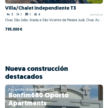
Villa/Chalet independiente T3
3
1
1
4
ZMPT591762
Ovar, São João, Arada e São Vicente de Pereira Jusã, Ovar, Aveiro
795.000 €
Nueva construcción
destacados
Desarrollo (Emprendimiento)
Bonfim680 Oporto
Apartments