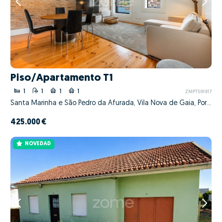
Piso/Apartamento T1
1
1
1
1
ZMPT591917
Santa Marinha e São Pedro da Afurada, Vila Nova de Gaia, Porto
425.000 €
NOVEDAD