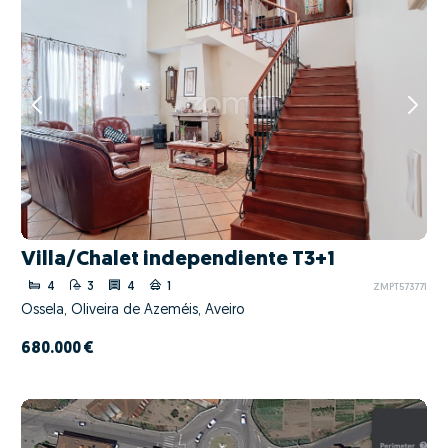
Villa/Chalet independiente T3+1
4
3
4
1
ZMPT573771
Ossela, Oliveira de Azeméis, Aveiro
680.000 €