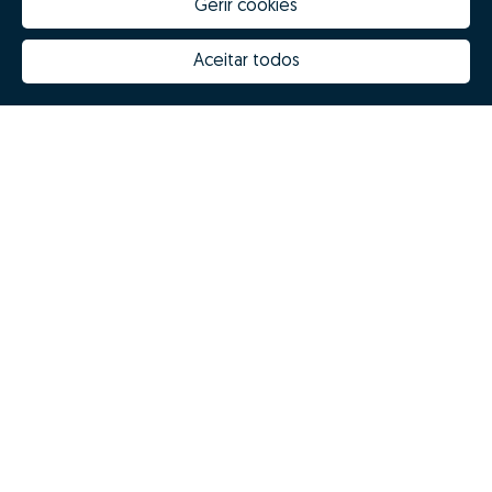
Gerir cookies
Quanto vale a minha casa
Inovação Zome
Porquê escolher a Zome
Hubs Zome
Aceitar todos
Missão, visão e valores
Equipa
Prémios
Contactos
Revista NOTES
FAQs
Zome 2025
Política de Privacidade
Termos e condições
Resolução Alternativa de Litígios
Livro de reclamações
Espanhol (ES)