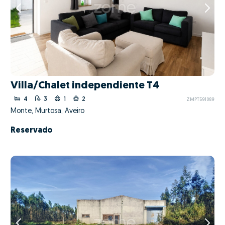
Villa/Chalet independiente T4
4
3
1
2
ZMPT591089
Monte, Murtosa, Aveiro
Reservado