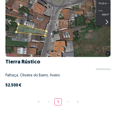
Tierra Rústico
ZMPT557494
Palhaça, Oliveira do Bairro, Aveiro
52.500 €
«
‹
1
›
»