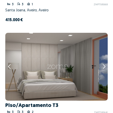
3
3
1
ZMPT585668
Santa Joana, Aveiro, Aveiro
415.000 €
Piso/Apartamento T3
3
3
2
ZMPT585641