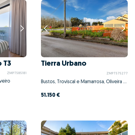
 T3
Tierra Urbano
ZMPT585181
ZMPT575277
veiro
Bustos, Troviscal e Mamarrosa, Oliveira do Bairro, Aveiro
51.150 €