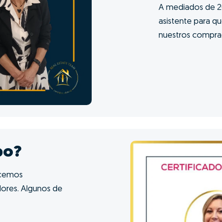
A mediados de 20
asistente para q
nuestros comprad
po?
ecemos
dores. Algunos de