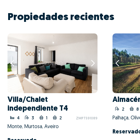
Propiedades recientes
Villa/Chalet
Almacé
independiente T4
2
8
Palhaça, Oliv
4
3
1
2
ZMPT591089
Monte, Murtosa, Aveiro
Reservad