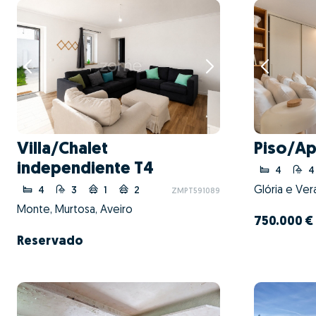
Villa/Chalet
Piso/A
independiente T4
4
4
Glória e Ver
4
3
1
2
ZMPT591089
Monte, Murtosa, Aveiro
750.000 €
Reservado