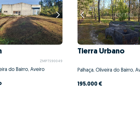
n
Tierra Urbano
ZMPT590049
eira do Bairro, Aveiro
Palhaça, Oliveira do Bairro, A
o
195.000 €