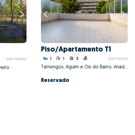
Piso/Apartamento T1
1
1
3
ZMPT589311
ZMPT589051
Tamengos, Aguim e Óis do Bairro, Anadia, Aveiro
veiro
Reservado