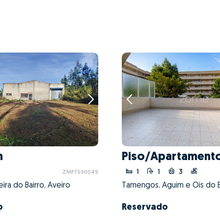
n
Piso/Apartamento
1
1
3
ZMPT590049
eira do Bairro, Aveiro
o
Reservado