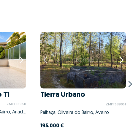
 T1
Tierra Urbano
ZMPT589311
ZMPT589051
Tamengos, Aguim e Óis do Bairro, Anadia, Aveiro
Palhaça, Oliveira do Bairro, Aveiro
195.000 €