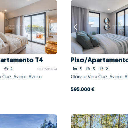
partamento T4
Piso/Apartamento
2
3
3
2
ZMPT585434
a Cruz, Aveiro, Aveiro
Glória e Vera Cruz, Aveiro, A
595.000 €