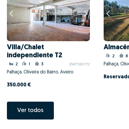
Villa/Chalet
Almacé
independiente T2
2
8
Palhaça, Oliv
2
1
3
ZMPT580772
Palhaça, Oliveira do Bairro, Aveiro
Reservad
350.000 €
Ver todos