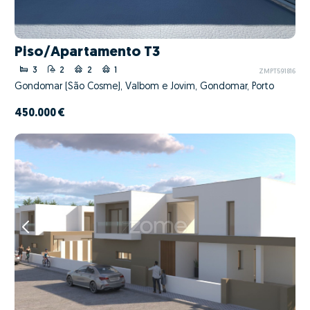
Piso/Apartamento T3
3
2
2
1
ZMPT591816
Gondomar (São Cosme), Valbom e Jovim, Gondomar, Porto
450.000 €