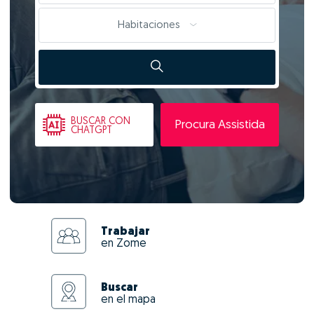
Habitaciones
BUSCAR
CON
Procura Assistida
CHATGPT
Trabajar
en Zome
Buscar
en el mapa