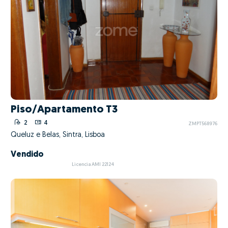
Piso/Apartamento T3
2
4
ZMPT568976
Queluz e Belas, Sintra, Lisboa
Vendido
Licencia AMI 22124