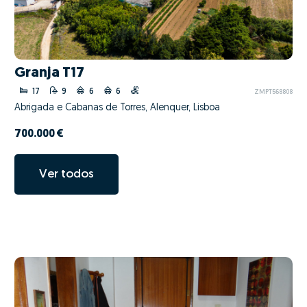
Granja T17
17
9
6
6
ZMPT568808
Abrigada e Cabanas de Torres, Alenquer, Lisboa
700.000 €
Ver todos