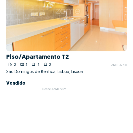
Piso/Apartamento T2
2
3
2
2
ZMPT561481
São Domingos de Benfica, Lisboa, Lisboa
Vendido
Licencia AMI 22124