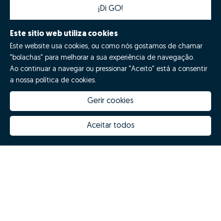
¡Di GO!
Este sitio web utiliza cookies
Este website usa cookies, ou como nós gostamos de chamar
"bolachas" para melhorar a sua experiência de navegação.
Ao continuar a navegar ou pressionar "Aceito" está a consentir
a nossa política de cookies.
Gerir cookies
Quanto vale a minha casa
Inovação Zome
Porquê escolher a Zome
Hubs Zome
Aceitar todos
Missão, visão e valores
Equipa
Prémios
Contactos
Revista NOTES
FAQs
Zome 2025