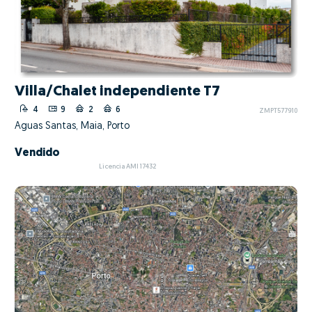
Villa/Chalet independiente T7
4
9
2
6
ZMPT577910
Águas Santas, Maia, Porto
Vendido
Licencia AMI 17432