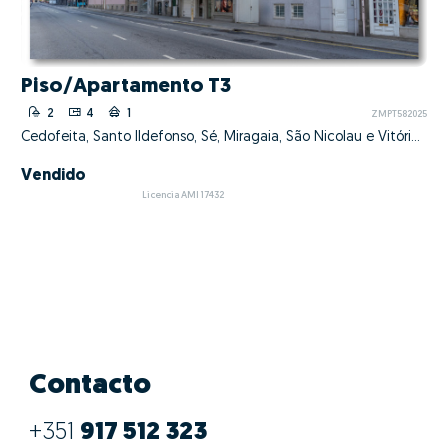
Piso/Apartamento T3
2
4
1
ZMPT582025
Cedofeita, Santo Ildefonso, Sé, Miragaia, São Nicolau e Vitória, Porto, Porto
Vendido
Licencia AMI 17432
Contacto
+351
917 512 323