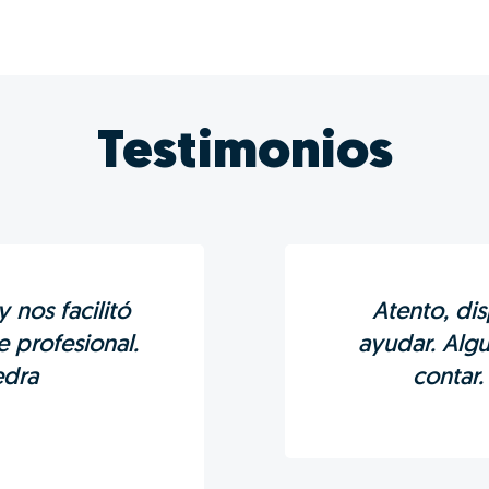
Testimonios
 nos facilitó
Atento, di
e profesional.
ayudar. Alg
edra
contar.