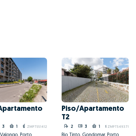
Apartamento
Piso/Apartamento
T2
3
1
20
2
3
1
20
ZMPT551412
ZMPT549371
 Valongo, Porto
Rio Tinto, Gondomar, Porto