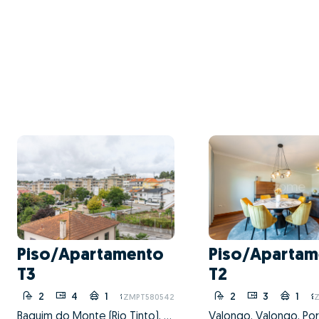
Piso/Apartamento
Piso/Apartam
T3
T2
2
4
1
10
2
3
1
ZMPT580542
Z
Baguim do Monte (Rio Tinto), Gondomar, Porto
Valongo, Valongo, Po