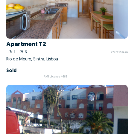
Apartment T2
1
3
ZMPT557496
Rio de Mouro, Sintra, Lisboa
Sold
AMI License 4662