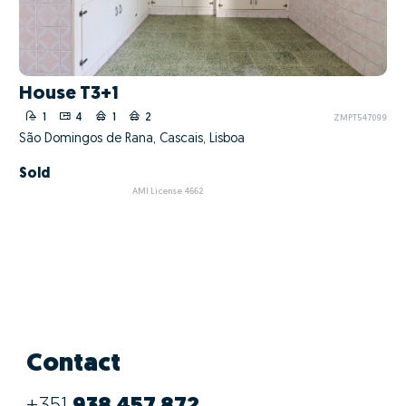
House T3+1
1
4
1
2
ZMPT547099
São Domingos de Rana, Cascais, Lisboa
Sold
AMI License 4662
Contact