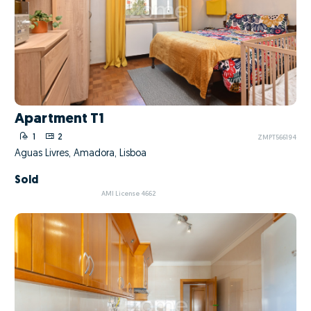
Apartment T1
1
2
ZMPT566194
Águas Livres, Amadora, Lisboa
Sold
AMI License 4662