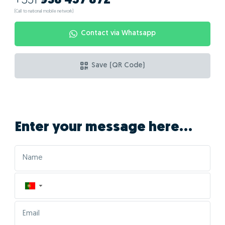
+351
938 457 872
(Call to national mobile network)
Contact via Whatsapp
Save (QR Code)
Enter your message here...
▼