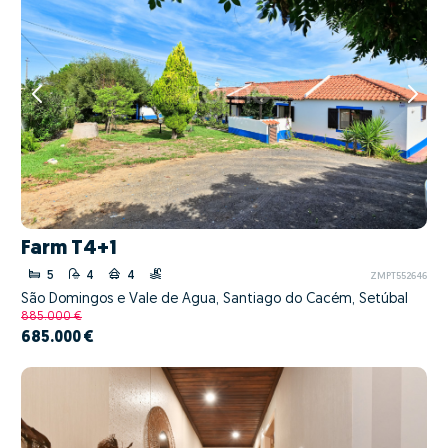
Farm T4+1
5
4
4
ZMPT552646
São Domingos e Vale de Água, Santiago do Cacém, Setúbal
885.000 €
685.000 €