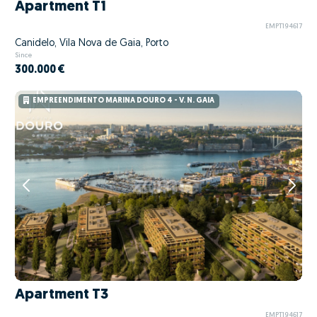
Apartment T1
EMPT194617
Canidelo, Vila Nova de Gaia, Porto
Since
300.000 €
EMPREENDIMENTO MARINA DOURO 4 - V. N. GAIA
Apartment T3
EMPT194617