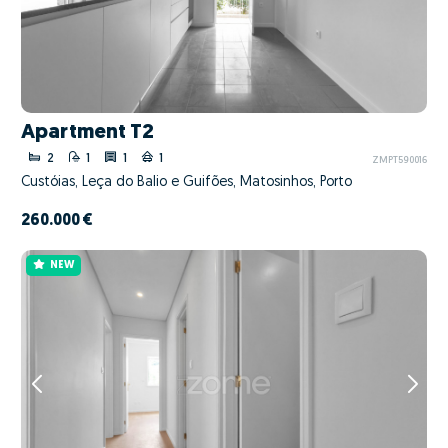
Apartment T2
2
1
1
1
ZMPT590016
Custóias, Leça do Balio e Guifões, Matosinhos, Porto
260.000 €
NEW