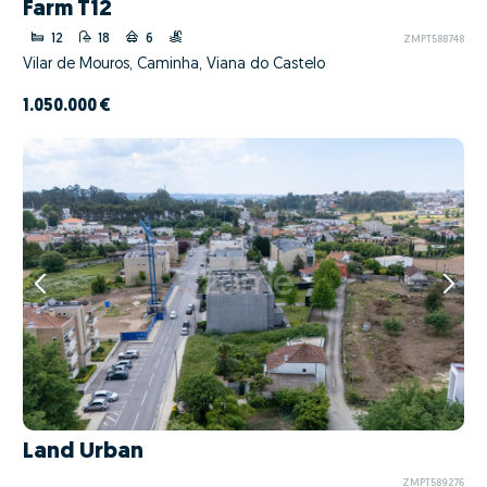
Farm T12
12
18
6
ZMPT588748
Vilar de Mouros, Caminha, Viana do Castelo
1.050.000 €
Land Urban
ZMPT589276