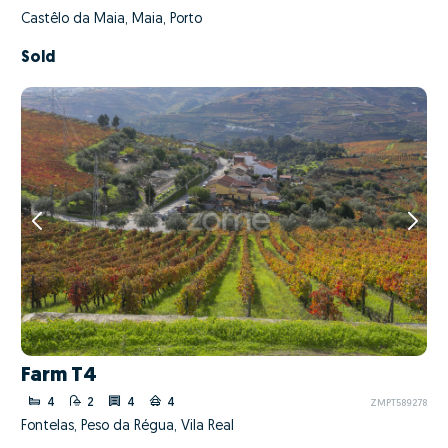
Castêlo da Maia, Maia, Porto
Sold
Farm T4
4
2
4
4
ZMPT589278
Fontelas, Peso da Régua, Vila Real