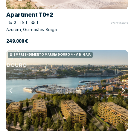
Apartment T0+2
2
1
1
ZMPT569663
Azurém, Guimarães, Braga
249.000 €
EMPREENDIMENTO MARINA DOURO 4 - V. N. GAIA