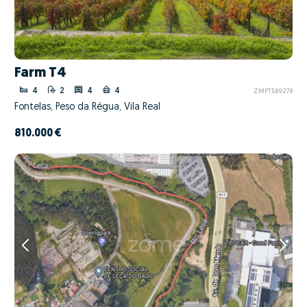
Farm T4
4
2
4
4
ZMPT589278
Fontelas, Peso da Régua, Vila Real
810.000 €