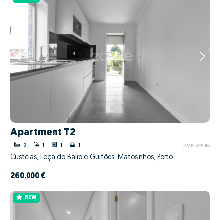
Apartment T2
2
1
1
1
ZMPT590016
Custóias, Leça do Balio e Guifões, Matosinhos, Porto
260.000 €
NEW