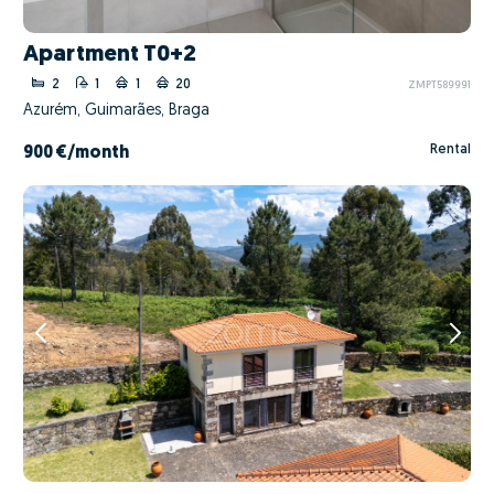
Apartment T0+2
2
1
1
20
ZMPT589991
Azurém, Guimarães, Braga
Rental
900 €
/month