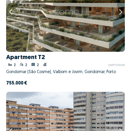
Apartment T2
2
2
2
ZMPT575439
Gondomar (São Cosme), Valbom e Jovim, Gondomar, Porto
755.000 €