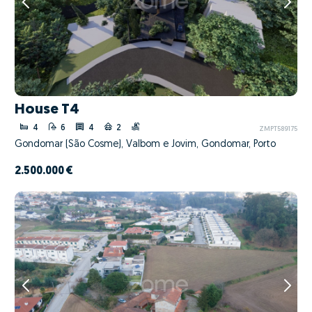
House T4
4
6
4
2
ZMPT589175
Gondomar (São Cosme), Valbom e Jovim, Gondomar, Porto
2.500.000 €