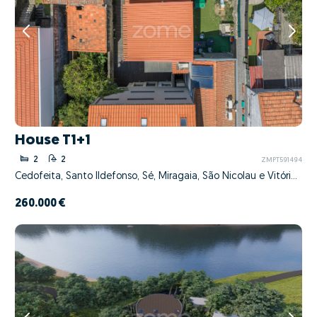
House T1+1
2
2
ZMPT591494
Cedofeita, Santo Ildefonso, Sé, Miragaia, São Nicolau e Vitória, Porto, Porto
260.000 €