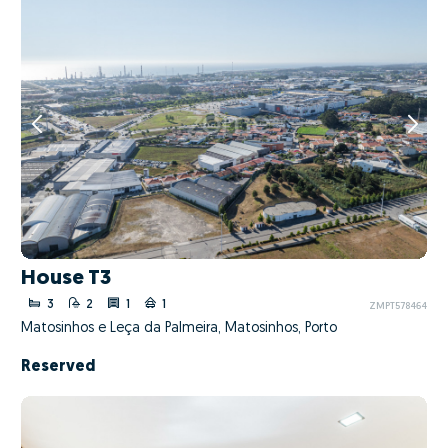
House T3
3
2
1
1
ZMPT578464
Matosinhos e Leça da Palmeira, Matosinhos, Porto
Reserved