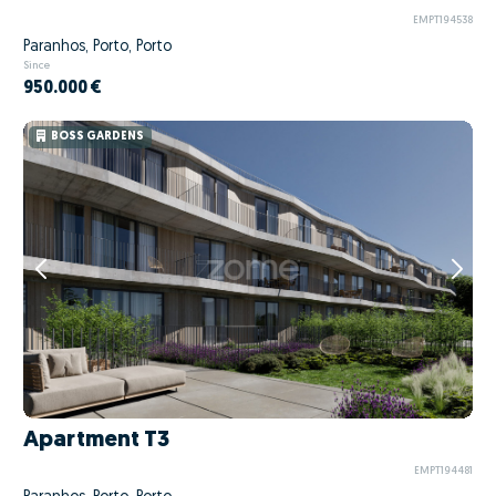
EMPT194538
Paranhos, Porto, Porto
Since
950.000 €
BOSS GARDENS
Apartment T3
EMPT194481