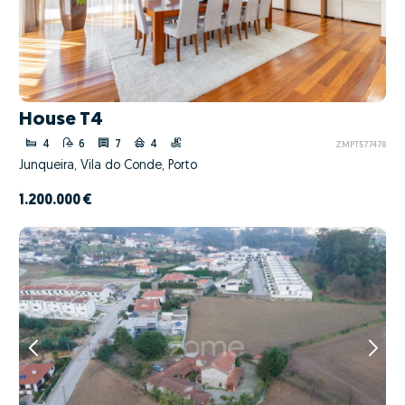
House T4
4
6
7
4
ZMPT577478
Junqueira, Vila do Conde, Porto
1.200.000 €