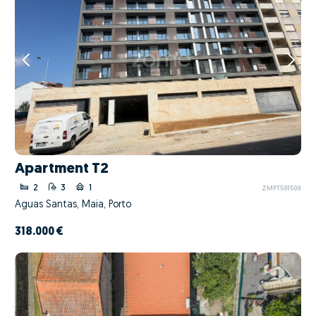
Apartment T2
2
3
1
ZMPT591509
Águas Santas, Maia, Porto
318.000 €