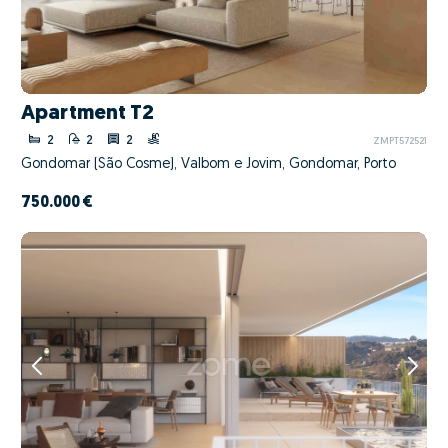
Apartment T2
2
2
2
ZMPT572521
Gondomar (São Cosme), Valbom e Jovim, Gondomar, Porto
750.000 €