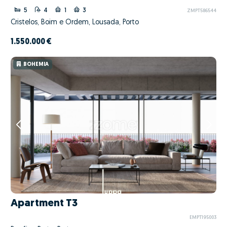
5
4
1
3
ZMPT586544
Cristelos, Boim e Ordem, Lousada, Porto
1.550.000 €
BOHEMIA
Apartment T3
EMPT195003