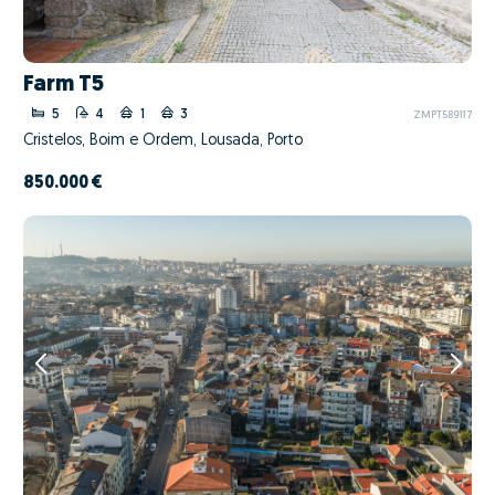
Farm T5
5
4
1
3
ZMPT589117
Cristelos, Boim e Ordem, Lousada, Porto
850.000 €