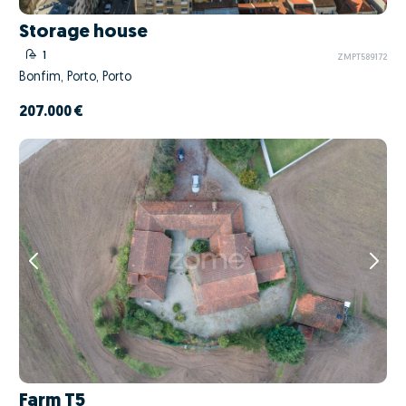
Storage house
1
ZMPT589172
Bonfim, Porto, Porto
207.000 €
Farm T5