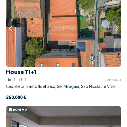
House T1+1
2
2
ZMPT591494
Cedofeita, Santo Ildefonso, Sé, Miragaia, São Nicolau e Vitória, Porto, Porto
260.000 €
BOHEMIA