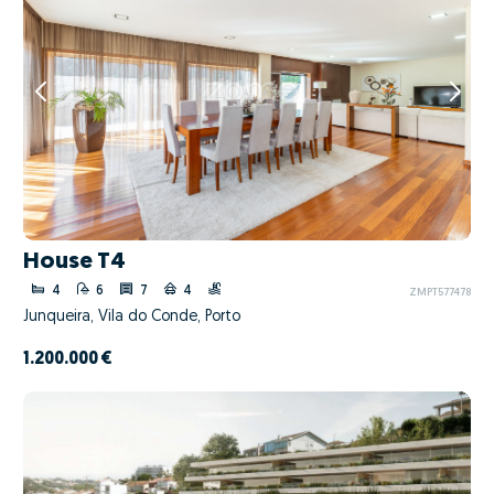
House T4
4
6
7
4
ZMPT577478
Junqueira, Vila do Conde, Porto
1.200.000 €