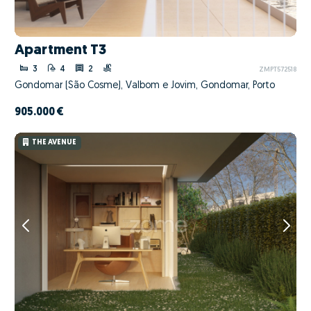
Apartment T3
3
4
2
ZMPT572518
Gondomar (São Cosme), Valbom e Jovim, Gondomar, Porto
905.000 €
THE AVENUE