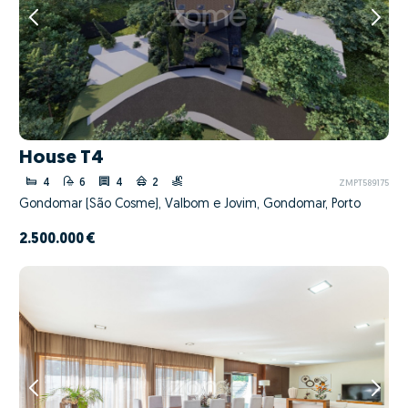
House T4
4
6
4
2
ZMPT589175
Gondomar (São Cosme), Valbom e Jovim, Gondomar, Porto
2.500.000 €