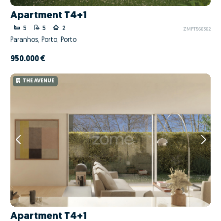
Apartment T4+1
5
5
2
ZMPT566362
Paranhos, Porto, Porto
950.000 €
THE AVENUE
Apartment T4+1