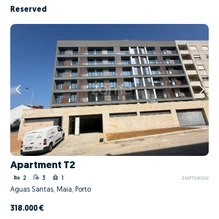
Reserved
Apartment T2
2
3
1
ZMPT591509
Águas Santas, Maia, Porto
318.000 €