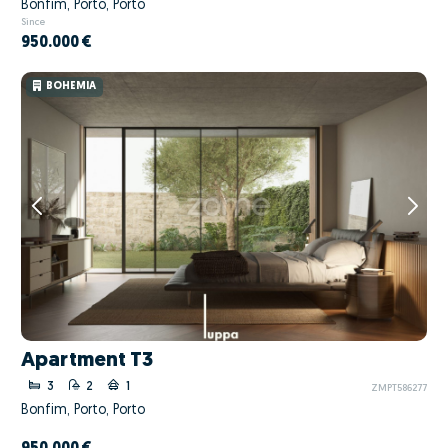
Bonfim, Porto, Porto
Since
950.000 €
BOHEMIA
Apartment T3
3
2
1
ZMPT586277
Bonfim, Porto, Porto