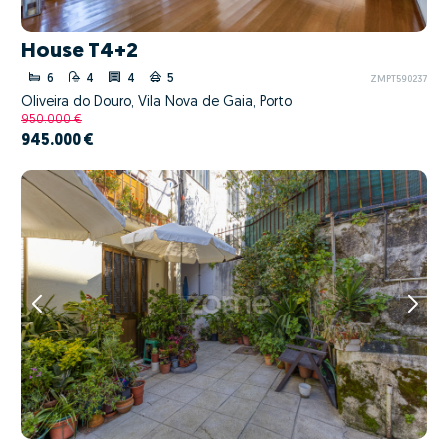
House T4+2
6
4
4
5
ZMPT590237
Oliveira do Douro, Vila Nova de Gaia, Porto
950.000 €
945.000 €