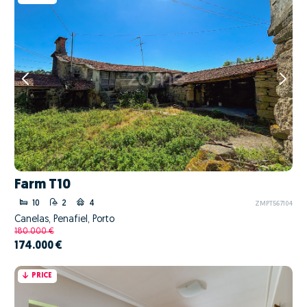
Farm T10
10
2
4
ZMPT567104
Canelas, Penafiel, Porto
180.000 €
174.000 €
PRICE