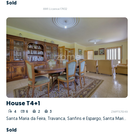
Sold
AMI License 17432
House T4+1
4
6
2
3
ZMPT575149
Santa Maria da Feira, Travanca, Sanfins e Espargo, Santa Maria da Feira, Aveiro
Sold