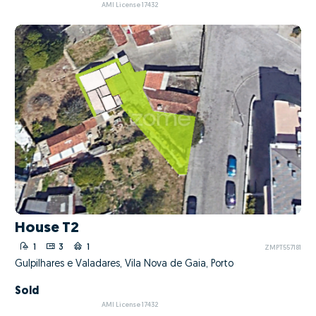
AMI License 17432
House T2
1
3
1
ZMPT557181
Gulpilhares e Valadares, Vila Nova de Gaia, Porto
Sold
AMI License 17432