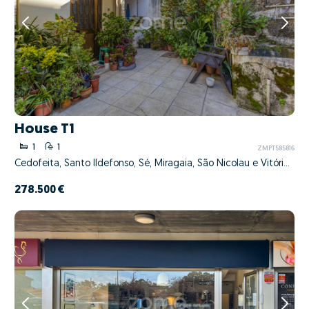
House T1
1
1
ZMPT585816
Cedofeita, Santo Ildefonso, Sé, Miragaia, São Nicolau e Vitória, Porto, Porto
278.500 €