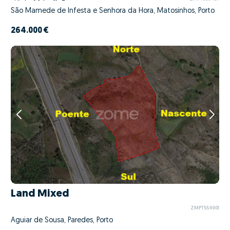
São Mamede de Infesta e Senhora da Hora, Matosinhos, Porto
264.000 €
Land Mixed
ZMPT554901
Aguiar de Sousa, Paredes, Porto