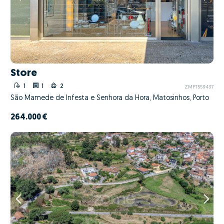
Store
1
1
2
ZMPT559437
São Mamede de Infesta e Senhora da Hora, Matosinhos, Porto
264.000 €