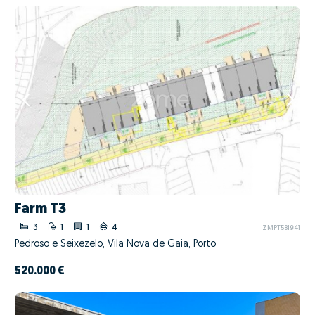
Farm T3
3
1
1
4
ZMPT581941
Pedroso e Seixezelo, Vila Nova de Gaia, Porto
520.000 €