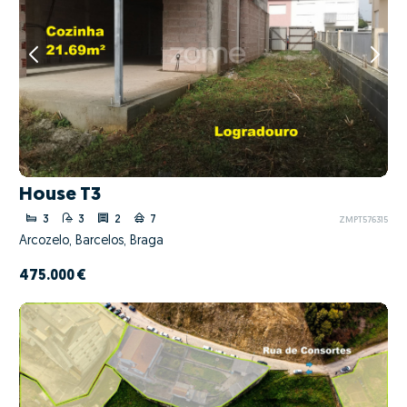
House T3
3
3
2
7
ZMPT576315
Arcozelo, Barcelos, Braga
475.000 €