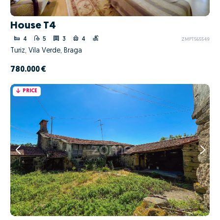
House T4
4
5
3
4
ZMPT565549
Turiz, Vila Verde, Braga
780.000 €
PRICE