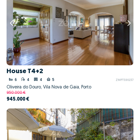
House T4+2
6
4
4
5
ZMPT590237
Oliveira do Douro, Vila Nova de Gaia, Porto
950.000 €
945.000 €