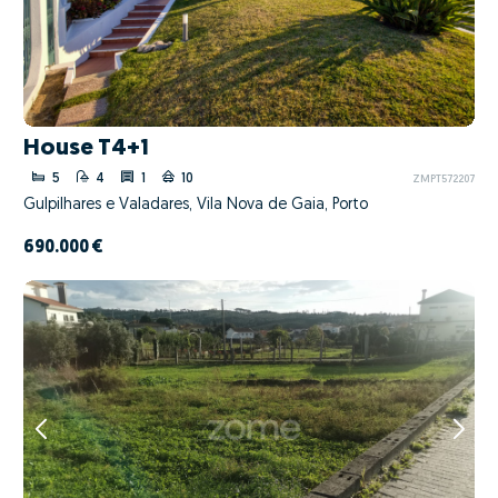
House T4+1
5
4
1
10
ZMPT572207
Gulpilhares e Valadares, Vila Nova de Gaia, Porto
690.000 €