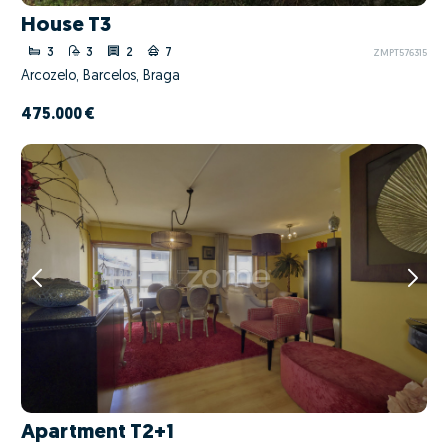
House T3
3
3
2
7
ZMPT576315
Arcozelo, Barcelos, Braga
475.000 €
Apartment T2+1