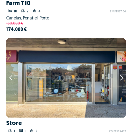
Farm T10
10
2
4
ZMPT567104
Canelas, Penafiel, Porto
180.000 €
174.000 €
Store
1
1
2
ZMPT559437