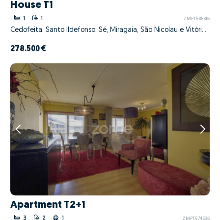
House T1
1
1
ZMPT585816
Cedofeita, Santo Ildefonso, Sé, Miragaia, São Nicolau e Vitória, Porto, Porto
278.500 €
Apartment T2+1
3
2
1
ZMPT574336