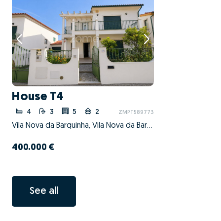
House T4
4
3
5
2
ZMPT589773
Vila Nova da Barquinha, Vila Nova da Barquinha, Santarém
400.000 €
See all