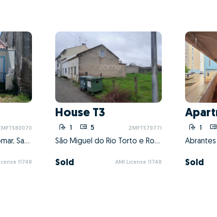
House T3
Apart
1
5
1
ZMPT580070
ZMPT579771
Casais e Alviobeira, Tomar, Santarém
São Miguel do Rio Torto e Rossio ao Sul do Tejo, Abrantes, Santarém
Sold
Sold
icense 11748
AMI License 11748