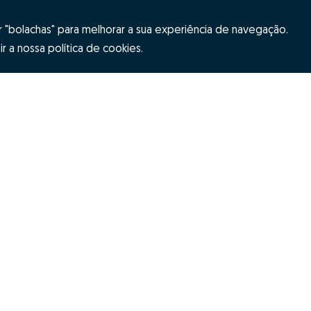
"bolachas" para melhorar a sua experiência de navegação.
r a nossa política de cookies.
Hubs Zome
ES
Team
tion
Contacts
itions
Alternative dispute resolution
Complaint 