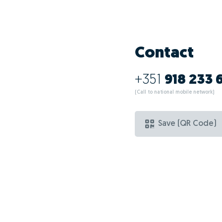
Contact
+351
918 233 
(Call to national mobile network)
Save (QR Code)