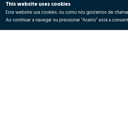
This website uses cookies
Este website usa cookies, ou como nós gostamos de chamar 
Ao continuar a navegar ou pressionar "Aceito" está a consenti
How much is my house worth
Prizes
Why choose Zome
Revista NOT
Mission, vision and values
Zome Innova
© Zome 2025
Privacy policy
Terms and cond