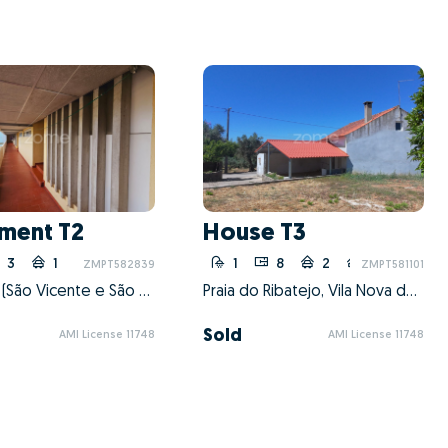
ment T2
House T3
3
1
1
8
2
1
ZMPT582839
ZMPT581101
Abrantes (São Vicente e São João) e Alferrarede, Abrantes, Santarém
Praia do Ribatejo, Vila Nova da Barquinha, Santarém
Sold
AMI License 11748
AMI License 11748