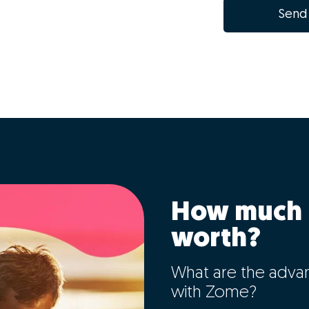
Send
How much 
worth?
What are the adva
with Zome?