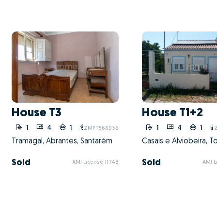
House T3
House T1+2
1
4
1
1
1
4
1
ZMPT566936
Tramagal, Abrantes, Santarém
Sold
Sold
AMI License 11748
AMI L