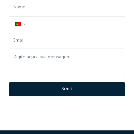
▼
Send