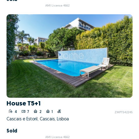
AMI License 4662
House T5+1
4
7
2
1
ZMPT542245
Cascais e Estoril, Cascais, Lisboa
Sold
AMI License 4662