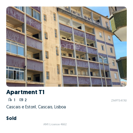
Apartment T1
1
2
ZMPT541761
Cascais e Estoril, Cascais, Lisboa
Sold
AMI License 4662