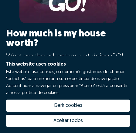
How much is my house
worth?
What are the advantages of doing GO!
with Zome?
This website uses cookies
Este website usa cookies, ou como nós gostamos de chamar
"bolachas" para melhorar a sua experiência de navegação.
Say GO!
Ao continuar a navegar ou pressionar "Aceito" está a consentir
a nossa política de cookies.
Gerir cookies
Aceitar todos