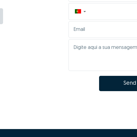
▼
Send