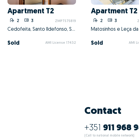
Apartment T2
Apartment T2
2
3
2
3
ZMPT575819
Cedofeita, Santo Ildefonso, Sé, Miragaia, São Nicolau e Vitória, Porto, Porto
Sold
Sold
AMI License 17432
AMI L
Contact
+351
911 968 
(Call to national mobile network)