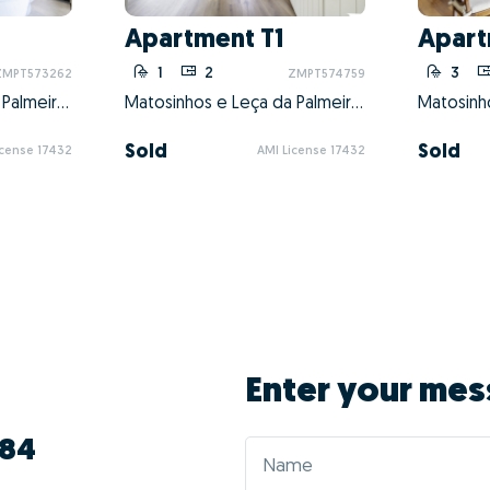
Apartment T1
Apart
1
2
3
ZMPT573262
ZMPT574759
Matosinhos e Leça da Palmeira, Matosinhos, Porto
Matosinhos e Leça da Palmeira, Matosinhos, Porto
Sold
Sold
icense 17432
AMI License 17432
Enter your mes
984