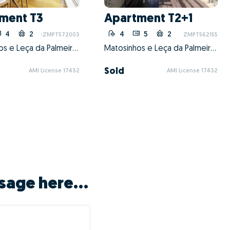
ment T3
Apartment T2+1
4
2
4
5
2
ZMPT572003
ZMPT562155
Matosinhos e Leça da Palmeira, Matosinhos, Porto
Matosinhos e Leça da Palmeira, Matosinhos, Porto
Sold
AMI License 17432
AMI License 17432
sage here...