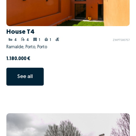
House T4
4
4
1
1
ZMPT580757
Ramalde, Porto, Porto
1.180.000 €
See all