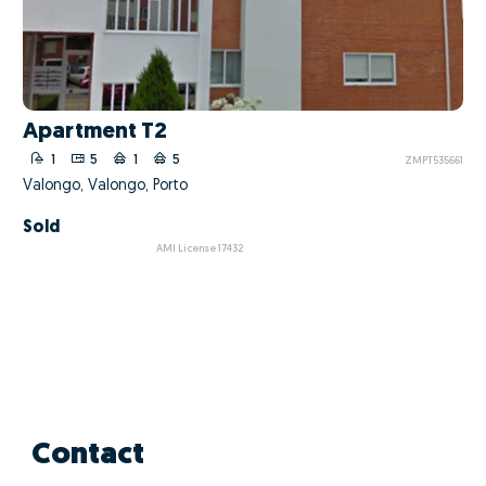
Apartment T2
1
5
1
5
ZMPT535661
Valongo, Valongo, Porto
Sold
AMI License 17432
Contact