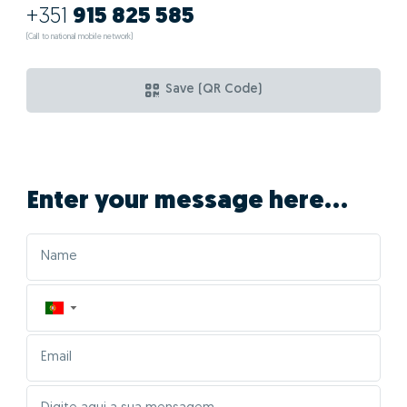
+351
915 825 585
(Call to national mobile network)
Save (QR Code)
Enter your message here...
▼