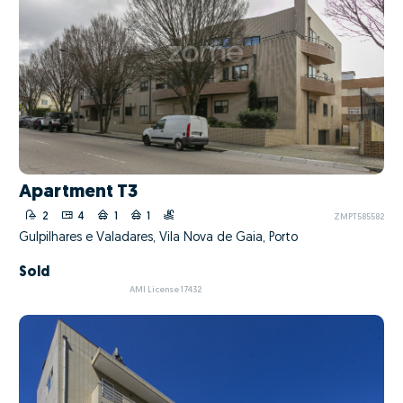
Apartment T3
2
4
1
1
ZMPT585582
Gulpilhares e Valadares, Vila Nova de Gaia, Porto
Sold
AMI License 17432