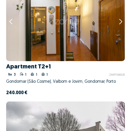
Apartment T2+1
3
1
1
1
ZMPT585531
Gondomar (São Cosme), Valbom e Jovim, Gondomar, Porto
240.000 €