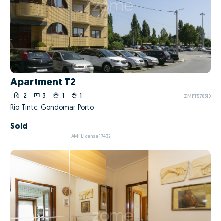
Apartment T2
2
3
1
1
ZMPT578310
Rio Tinto, Gondomar, Porto
Sold
AMI License 17432