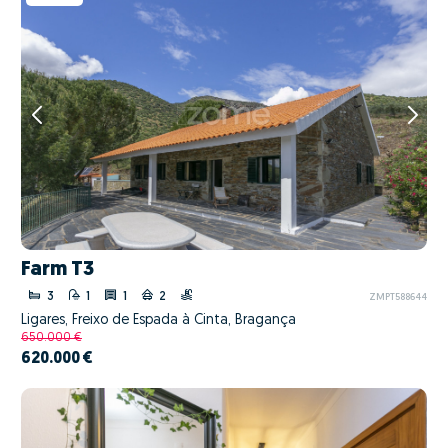
Farm T3
3
1
1
2
ZMPT588644
Ligares, Freixo de Espada à Cinta, Bragança
650.000 €
620.000 €