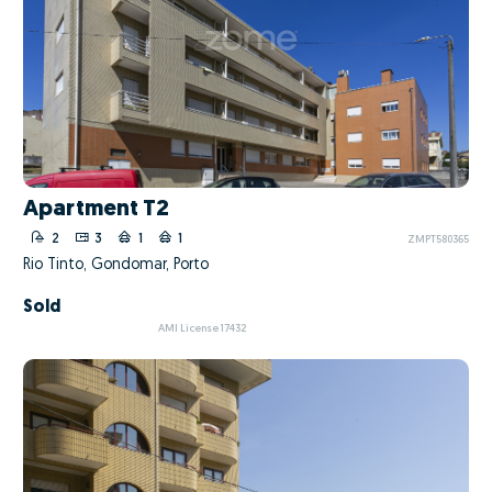
Apartment T2
2
3
1
1
ZMPT580365
Rio Tinto, Gondomar, Porto
Sold
AMI License 17432