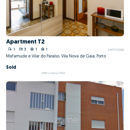
Apartment T2
1
3
1
1
ZMPT575566
Mafamude e Vilar do Paraíso, Vila Nova de Gaia, Porto
Sold
AMI License 17432