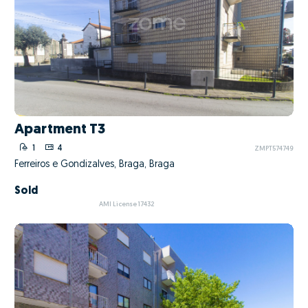
Apartment T3
1
4
ZMPT574749
Ferreiros e Gondizalves, Braga, Braga
Sold
AMI License 17432