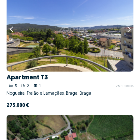
Apartment T3
3
2
1
ZMPT589885
Nogueira, Fraião e Lamaçães, Braga, Braga
275.000 €