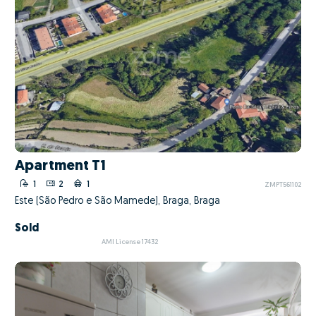
Apartment T1
1
2
1
ZMPT561102
Este (São Pedro e São Mamede), Braga, Braga
Sold
AMI License 17432