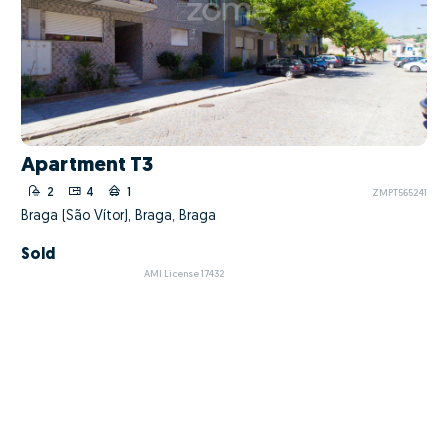
Apartment T3
2
4
1
ZMPT565241
Braga (São Vítor), Braga, Braga
Sold
AMI License 17432