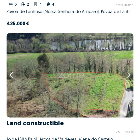
3
2
4
4
ZMPT586044
Póvoa de Lanhoso (Nossa Senhora do Amparo), Póvoa de Lanhoso, Braga
425.000 €
Land constructible
ZMPT585478
Jolda (São Paio), Arcos de Valdevez, Viana do Castelo