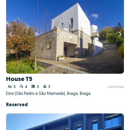
House T5
5
4
3
3
ZMPT580368
Este (São Pedro e São Mamede), Braga, Braga
Reserved