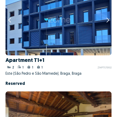
Apartment T1+1
2
1
1
1
ZMPT570102
Este (São Pedro e São Mamede), Braga, Braga
Reserved