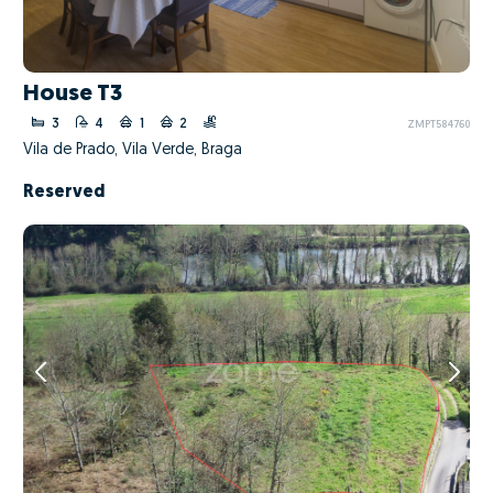
House T3
3
4
1
2
ZMPT584760
Vila de Prado, Vila Verde, Braga
Reserved