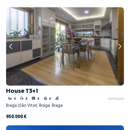
House T3+1
4
4
4
4
ZMPT583254
Braga (São Vítor), Braga, Braga
950.000 €