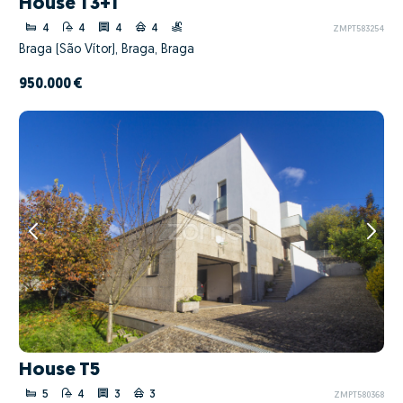
House T3+1
4
4
4
4
ZMPT583254
Braga (São Vítor), Braga, Braga
950.000 €
House T5
5
4
3
3
ZMPT580368