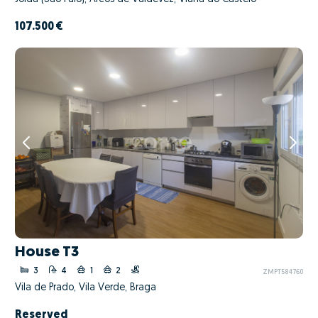
107.500 €
House T3
3
4
1
2
ZMPT584760
Vila de Prado, Vila Verde, Braga
Reserved