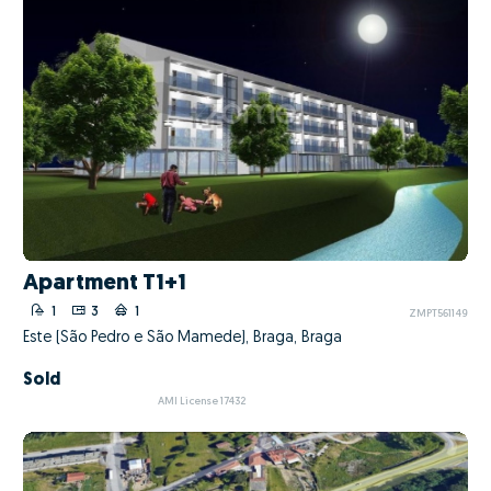
Apartment T1+1
1
3
1
ZMPT561149
Este (São Pedro e São Mamede), Braga, Braga
Sold
AMI License 17432