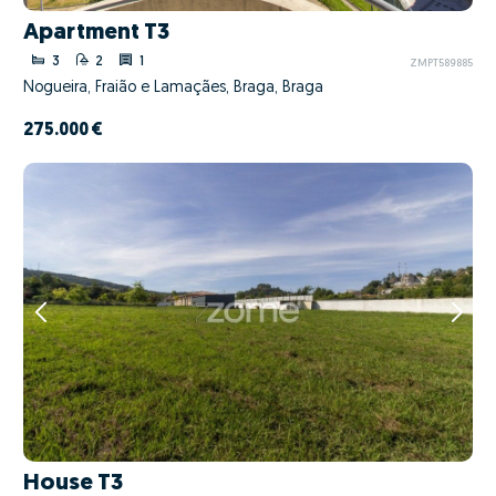
Apartment T3
3
2
1
ZMPT589885
Nogueira, Fraião e Lamaçães, Braga, Braga
275.000 €
House T3