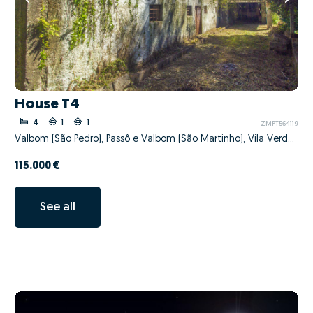
House T4
4
1
1
ZMPT564119
Valbom (São Pedro), Passô e Valbom (São Martinho), Vila Verde, Braga
115.000 €
See all