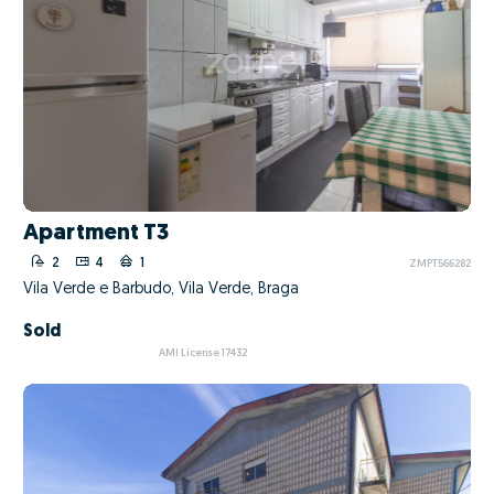
Apartment T3
2
4
1
ZMPT566282
Vila Verde e Barbudo, Vila Verde, Braga
Sold
AMI License 17432