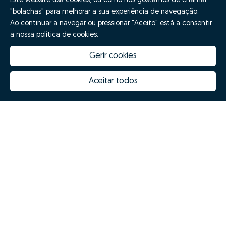
Este website usa cookies, ou como nós gostamos de chamar
"bolachas" para melhorar a sua experiência de navegação.
Ao continuar a navegar ou pressionar "Aceito" está a consentir
a nossa política de cookies.
Gerir cookies
How much is my house worth
Zome Innovation
Why choose Zome
Hubs Zome
Aceitar todos
Mission, vision and values
Team
Prizes
Contacts
Revista NOTES
FAQs
© Zome 2025
Privacy policy
Terms and conditions