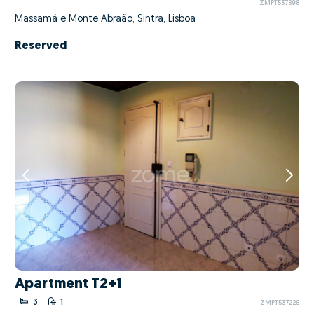
ZMPT537898
Massamá e Monte Abraão, Sintra, Lisboa
Reserved
Apartment T2+1
3
1
ZMPT537226