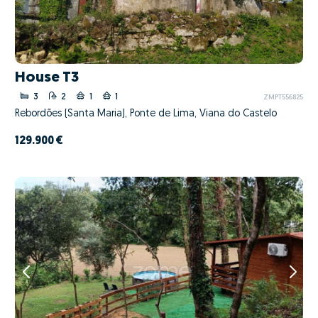
House T3
3
2
1
1
ZMPT556825
Rebordões (Santa Maria), Ponte de Lima, Viana do Castelo
129.900 €