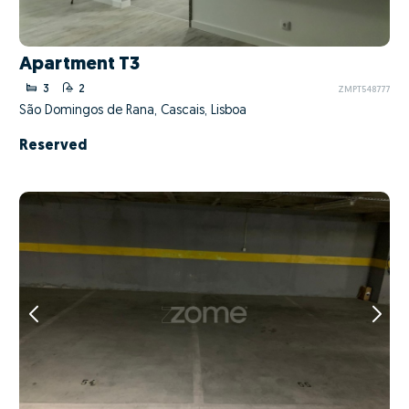
Apartment T3
3
2
ZMPT548777
São Domingos de Rana, Cascais, Lisboa
Reserved