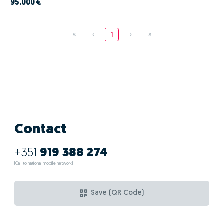
95.000 €
«
‹
1
›
»
Contact
+351
919 388 274
(Call to national mobile network)
Save (QR Code)