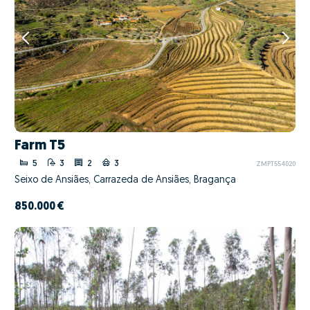
Farm T5
5
3
2
3
ZMPT554020
Seixo de Ansiães, Carrazeda de Ansiães, Bragança
850.000 €