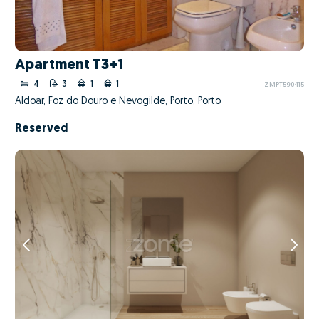
Apartment T3+1
4
3
1
1
ZMPT590415
Aldoar, Foz do Douro e Nevogilde, Porto, Porto
Reserved