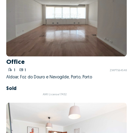
Office
1
1
ZMPT564548
Aldoar, Foz do Douro e Nevogilde, Porto, Porto
Sold
AMI License 17432