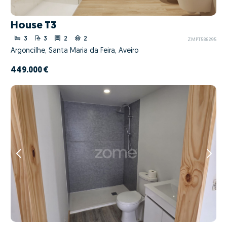
House T3
3
3
2
2
ZMPT586295
Argoncilhe, Santa Maria da Feira, Aveiro
449.000 €