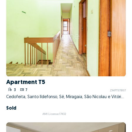
Apartment T5
3
7
ZMPT578107
Cedofeita, Santo Ildefonso, Sé, Miragaia, São Nicolau e Vitória, Porto, Porto
Sold
AMI License 17432