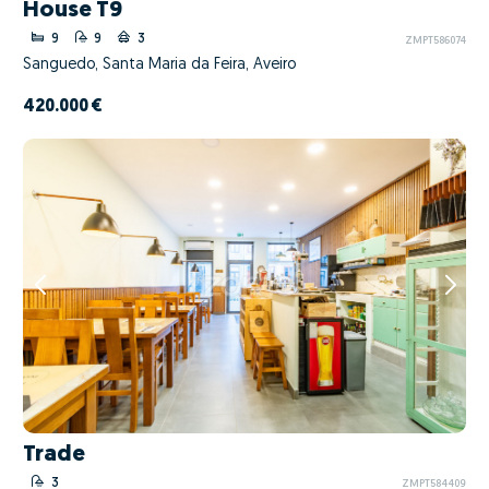
House T9
9
9
3
ZMPT586074
Sanguedo, Santa Maria da Feira, Aveiro
420.000 €
Trade
3
ZMPT584409