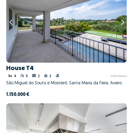
House T4
4
5
2
2
ZMPT558414
São Miguel do Souto e Mosteirô, Santa Maria da Feira, Aveiro
1.150.000 €