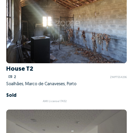
House T2
2
ZMPT554206
Soalhães, Marco de Canaveses, Porto
Sold
AMI License 17432