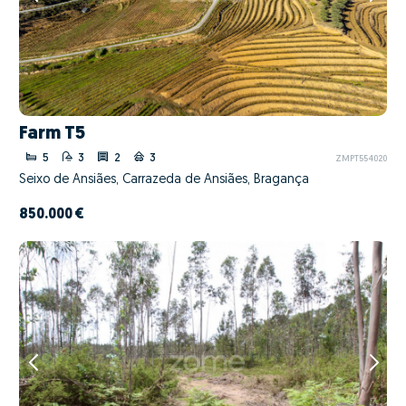
Farm T5
5
3
2
3
ZMPT554020
Seixo de Ansiães, Carrazeda de Ansiães, Bragança
850.000 €