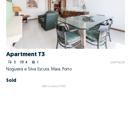
Apartment T3
3
4
1
ZMPT567111
Nogueira e Silva Escura, Maia, Porto
Sold
AMI License 17432