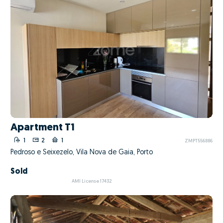
Apartment T1
1
2
1
ZMPT556886
Pedroso e Seixezelo, Vila Nova de Gaia, Porto
Sold
AMI License 17432