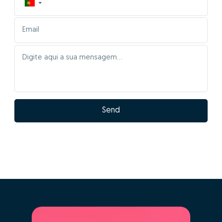
▼
Send