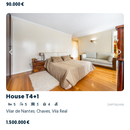
90.000 €
House T4+1
5
5
3
4
ZMPT562496
Vilar de Nantes, Chaves, Vila Real
1.500.000 €