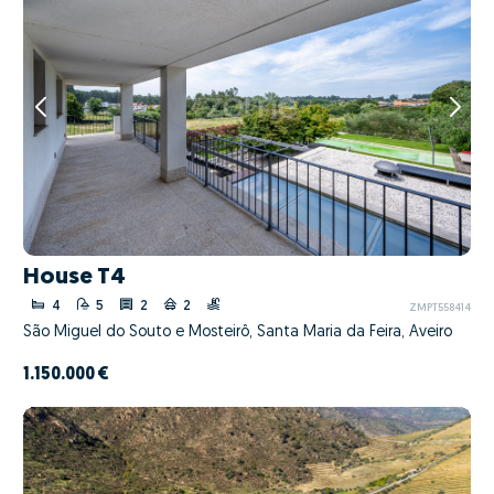
House T4
4
5
2
2
ZMPT558414
São Miguel do Souto e Mosteirô, Santa Maria da Feira, Aveiro
1.150.000 €