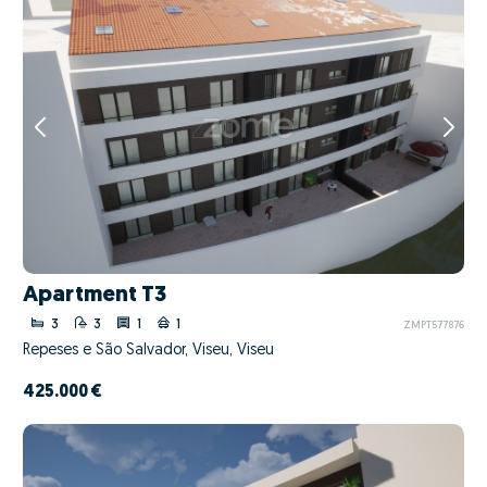
Apartment T3
3
3
1
1
ZMPT577876
Repeses e São Salvador, Viseu, Viseu
425.000 €