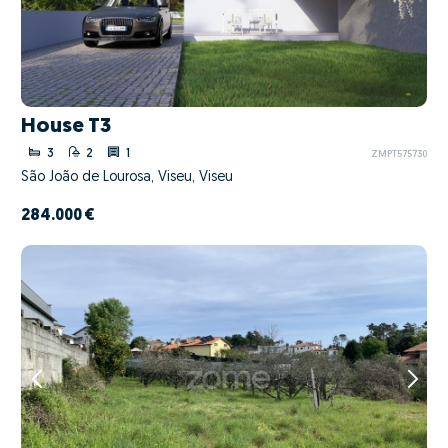
House T3
3
2
1
ZMPT575730
São João de Lourosa, Viseu, Viseu
284.000 €