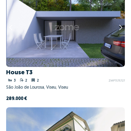
House T3
3
2
2
ZMPT575727
São João de Lourosa, Viseu, Viseu
289.000 €