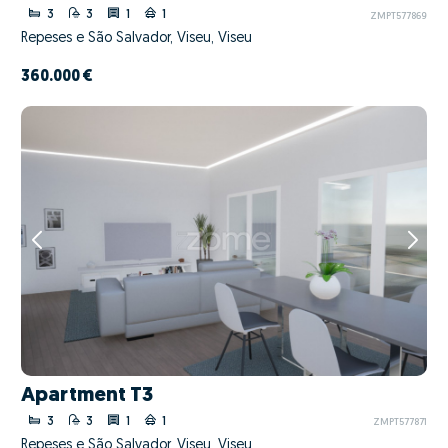
3
3
1
1
ZMPT577869
Repeses e São Salvador, Viseu, Viseu
360.000 €
Apartment T3
3
3
1
1
ZMPT577871
Repeses e São Salvador, Viseu, Viseu