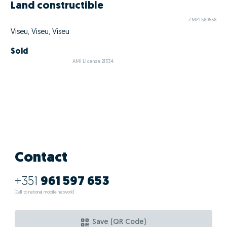
Land constructible
ZMPT580558
Viseu, Viseu, Viseu
Sold
AMI License 21334
Contact
+351
961 597 653
(Call to national mobile network)
Save (QR Code)