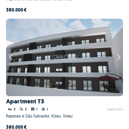
380.000 €
Apartment T3
3
3
1
1
ZMPT577870
Repeses e São Salvador, Viseu, Viseu
380.000 €