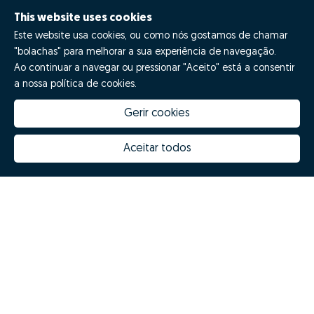
This website uses cookies
Este website usa cookies, ou como nós gostamos de chamar
"bolachas" para melhorar a sua experiência de navegação.
Ao continuar a navegar ou pressionar "Aceito" está a consentir
a nossa política de cookies.
Gerir cookies
How much is my house worth
Zome Innovation
Why choose Zome
Hubs Zome
Aceitar todos
Mission, vision and values
Team
Prizes
Contacts
Revista NOTES
FAQs
© Zome 2025
Privacy policy