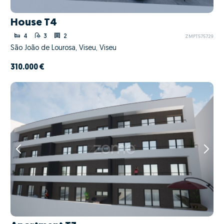
House T4
4
3
2
ZMPT575729
São João de Lourosa, Viseu, Viseu
310.000 €