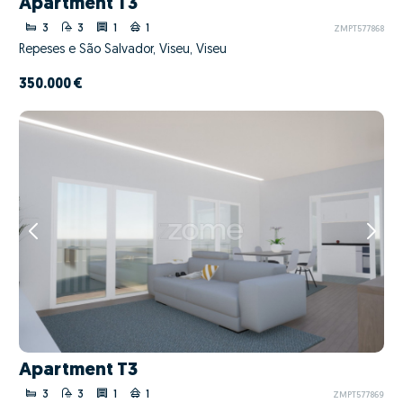
Apartment T3
3
3
1
1
ZMPT577868
Repeses e São Salvador, Viseu, Viseu
350.000 €
Apartment T3
3
3
1
1
ZMPT577869