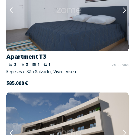
Apartment T3
3
3
1
1
ZMPT577874
Repeses e São Salvador, Viseu, Viseu
385.000 €