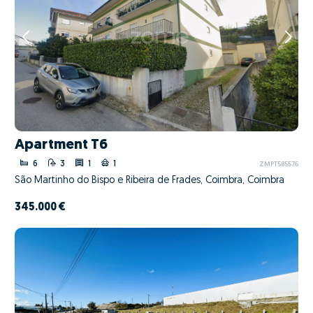
Apartment T6
6
3
1
1
ZMPT585576
São Martinho do Bispo e Ribeira de Frades, Coimbra, Coimbra
345.000 €