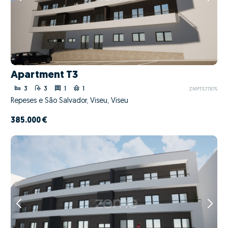
Apartment T3
3
3
1
1
ZMPT577875
Repeses e São Salvador, Viseu, Viseu
385.000 €