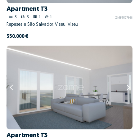
Apartment T3
3
3
1
1
ZMPT577868
Repeses e São Salvador, Viseu, Viseu
350.000 €
Apartment T3