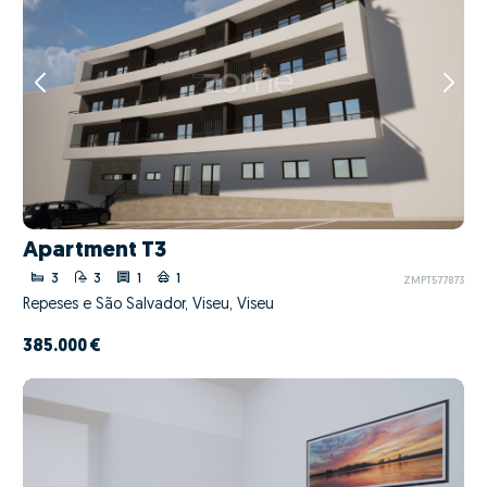
Apartment T3
3
3
1
1
ZMPT577873
Repeses e São Salvador, Viseu, Viseu
385.000 €