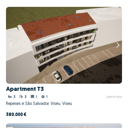
Apartment T3
3
3
1
1
ZMPT577872
Repeses e São Salvador, Viseu, Viseu
380.000 €