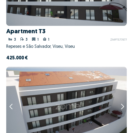
Apartment T3
3
3
1
1
ZMPT577877
Repeses e São Salvador, Viseu, Viseu
425.000 €