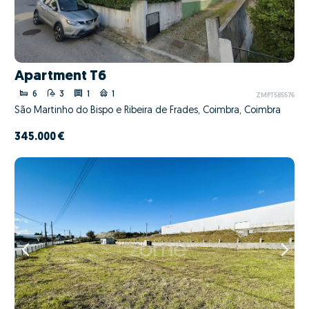
Apartment T6
6
3
1
1
ZMPT585576
São Martinho do Bispo e Ribeira de Frades, Coimbra, Coimbra
345.000 €