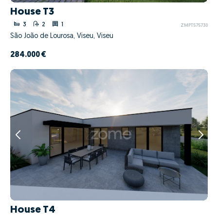
House T3
3
2
1
ZMPT575730
São João de Lourosa, Viseu, Viseu
284.000 €
House T4