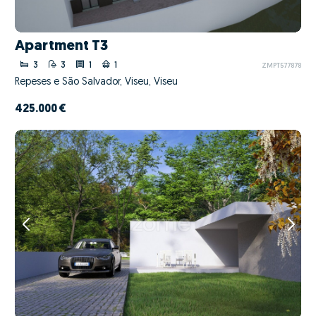
Apartment T3
3
3
1
1
ZMPT577878
Repeses e São Salvador, Viseu, Viseu
425.000 €